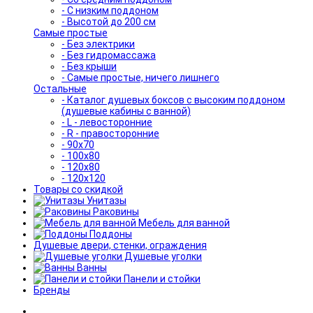
- С низким поддоном
- Высотой до 200 см
Самые простые
- Без электрики
- Без гидромассажа
- Без крыши
- Самые простые, ничего лишнего
Остальные
- Каталог душевых боксов с высоким поддоном
(душевые кабины с ванной)
- L - левосторонние
- R - правосторонние
- 90x70
- 100x80
- 120x80
- 120x120
Товары со скидкой
Унитазы
Раковины
Мебель для ванной
Поддоны
Душевые двери, стенки, ограждения
Душевые уголки
Ванны
Панели и стойки
Бренды