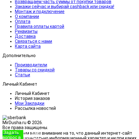
Возвращаем часть суммы от покупки товаров
Закажи сейчас и выбирай cashback или скидка!
Монтаж и подключение
О компании
Оплата
Правила оплаты картой
Реквизиты
Доставка
Связаться с нами
Карта сайта
Дополнительно
Производители
Товары со скидкой
Статьи
Личный Кабинет
Личный Кабинет
История заказов
Мои Закладки
Рассылка новостей
MirDusha.ru © 2026.
Все права защищены.
Задать
+7 (933)
Обращаем ваше внимание на то, что данный интернет-сайт
вопрос в
888-8322
носит исключительно информационный характер и ни при каких