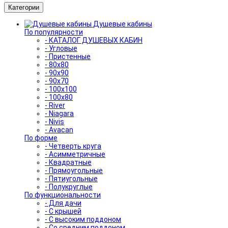
Категории
Душевые кабины
По популярности
- КАТАЛОГ ДУШЕВЫХ КАБИН
- Угловые
- Пристенные
- 80x80
- 90x90
- 90x70
- 100x100
- 100x80
- River
- Niagara
- Nivis
- Avacan
По форме
- Четверть круга
- Асимметричные
- Квадратные
- Прямоугольные
- Пятиугольные
- Полукруглые
По функциональности
- Для дачи
- С крышей
- С высоким поддоном
- Со средним поддоном