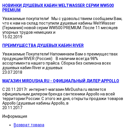
НОВИНКИ ДУШЕВЫХ КАБИН WELTWASSER СЕРИИ WW500
PREMIUM
Уважаемые покупатели! Мы с удовольствием сообщаем Вам,
что к нам на склад поступили душевые кабины WeltWasser
(Германия) новой серии WW500 PREMIUM. После 11 месяцев
упорных трудов немецких и
15.02.2019
ПРЕИМУЩЕСТВА ДУШЕВЫХ КАБИН RIVER
Уважаемые Покупатели! Напоминаем Вам о преимуществах
продукции RIVER (Россия): В наличии всегда 98%
ассортимента нашего прайса. Сборка без силикона всех
душевых кабин River и душевых
23.07.2018
МАГАЗИН MIRDUSHA.RU - ОФИЦИАЛЬНЫЙ ДИЛЕР APPOLLO
С 20.11.2017г. интернет-магазин MirDusha.ru является
официальным дилером бренда сантехники Appollo на всей
территории России. С этого же дня, открыты продажи товаров
Appollo (душевые кабины Appollo, в
20.11.2017
Информация
Возврат товара