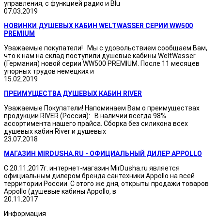
управления, с функцией радио и Blu
07.03.2019
НОВИНКИ ДУШЕВЫХ КАБИН WELTWASSER СЕРИИ WW500
PREMIUM
Уважаемые покупатели! Мы с удовольствием сообщаем Вам,
что к нам на склад поступили душевые кабины WeltWasser
(Германия) новой серии WW500 PREMIUM. После 11 месяцев
упорных трудов немецких и
15.02.2019
ПРЕИМУЩЕСТВА ДУШЕВЫХ КАБИН RIVER
Уважаемые Покупатели! Напоминаем Вам о преимуществах
продукции RIVER (Россия): В наличии всегда 98%
ассортимента нашего прайса. Сборка без силикона всех
душевых кабин River и душевых
23.07.2018
МАГАЗИН MIRDUSHA.RU - ОФИЦИАЛЬНЫЙ ДИЛЕР APPOLLO
С 20.11.2017г. интернет-магазин MirDusha.ru является
официальным дилером бренда сантехники Appollo на всей
территории России. С этого же дня, открыты продажи товаров
Appollo (душевые кабины Appollo, в
20.11.2017
Информация