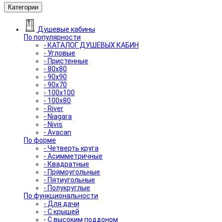
Категории
Душевые кабины
По популярности
- КАТАЛОГ ДУШЕВЫХ КАБИН
- Угловые
- Пристенные
- 80x80
- 90x90
- 90x70
- 100x100
- 100x80
- River
- Niagara
- Nivis
- Avacan
По форме
- Четверть круга
- Асимметричные
- Квадратные
- Прямоугольные
- Пятиугольные
- Полукруглые
По функциональности
- Для дачи
- С крышей
- С высоким поддоном