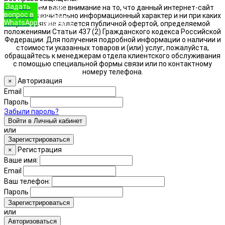
Задать
+7 (933)
Обращаем ваше внимание на то, что данный интернет-сайт
вопрос в
888-8322
носит исключительно информационный характер и ни при каких
WhatsApp
Позвонить
условиях не является публичной офертой, определяемой
положениями Статьи 437 (2) Гражданского кодекса Российской
Федерации. Для получения подробной информации о наличии и
стоимости указанных товаров и (или) услуг, пожалуйста,
обращайтесь к менеджерам отдела клиентского обслуживания
с помощью специальной формы связи или по контактному
номеру телефона.
Авторизация
×
Email
Пароль
Забыли пароль?
Войти в Личный кабинет
или
Зарегистрироваться
Регистрация
×
Ваше имя:
Email
Ваш телефон:
Пароль
Зарегистрироваться
или
Авторизоваться