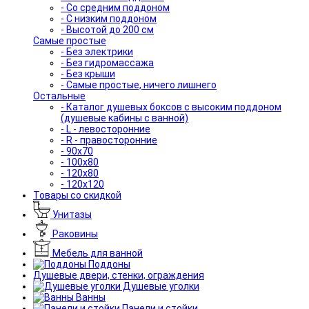
- Со средним поддоном
- С низким поддоном
- Высотой до 200 см
Самые простые
- Без электрики
- Без гидромассажа
- Без крыши
- Самые простые, ничего лишнего
Остальные
- Каталог душевых боксов с высоким поддоном
(душевые кабины с ванной)
- L - левосторонние
- R - правосторонние
- 90x70
- 100x80
- 120x80
- 120x120
Товары со скидкой
Унитазы
Раковины
Мебель для ванной
Поддоны
Душевые двери, стенки, ограждения
Душевые уголки
Ванны
Панели и стойки