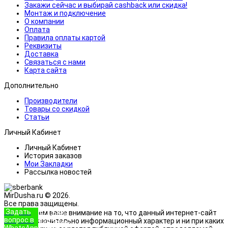
Закажи сейчас и выбирай cashback или скидка!
Монтаж и подключение
О компании
Оплата
Правила оплаты картой
Реквизиты
Доставка
Связаться с нами
Карта сайта
Дополнительно
Производители
Товары со скидкой
Статьи
Личный Кабинет
Личный Кабинет
История заказов
Мои Закладки
Рассылка новостей
MirDusha.ru © 2026.
Все права защищены.
Задать
+7 (933)
Обращаем ваше внимание на то, что данный интернет-сайт
вопрос в
888-8322
носит исключительно информационный характер и ни при каких
WhatsApp
Позвонить