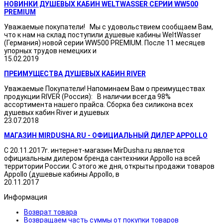
НОВИНКИ ДУШЕВЫХ КАБИН WELTWASSER СЕРИИ WW500
PREMIUM
Уважаемые покупатели! Мы с удовольствием сообщаем Вам,
что к нам на склад поступили душевые кабины WeltWasser
(Германия) новой серии WW500 PREMIUM. После 11 месяцев
упорных трудов немецких и
15.02.2019
ПРЕИМУЩЕСТВА ДУШЕВЫХ КАБИН RIVER
Уважаемые Покупатели! Напоминаем Вам о преимуществах
продукции RIVER (Россия): В наличии всегда 98%
ассортимента нашего прайса. Сборка без силикона всех
душевых кабин River и душевых
23.07.2018
МАГАЗИН MIRDUSHA.RU - ОФИЦИАЛЬНЫЙ ДИЛЕР APPOLLO
С 20.11.2017г. интернет-магазин MirDusha.ru является
официальным дилером бренда сантехники Appollo на всей
территории России. С этого же дня, открыты продажи товаров
Appollo (душевые кабины Appollo, в
20.11.2017
Информация
Возврат товара
Возвращаем часть суммы от покупки товаров