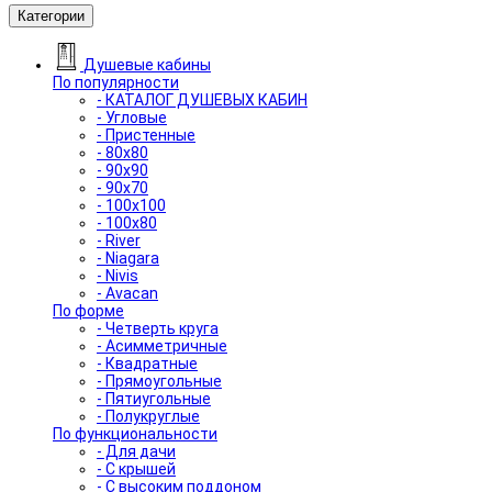
Категории
Душевые кабины
По популярности
- КАТАЛОГ ДУШЕВЫХ КАБИН
- Угловые
- Пристенные
- 80x80
- 90x90
- 90x70
- 100x100
- 100x80
- River
- Niagara
- Nivis
- Avacan
По форме
- Четверть круга
- Асимметричные
- Квадратные
- Прямоугольные
- Пятиугольные
- Полукруглые
По функциональности
- Для дачи
- С крышей
- С высоким поддоном