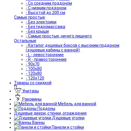
- Со средним поддоном
- С низким поддоном
- Высотой до 200 см
Самые простые
- Без электрики
- Без гидромассажа
- Без крыши
- Самые простые, ничего лишнего
Остальные
- Каталог душевых боксов с высоким поддоном
(душевые кабины с ванной)
- L - левосторонние
- R - правосторонние
- 90x70
- 100x80
- 120x80
- 120x120
Товары со скидкой
Унитазы
Раковины
Мебель для ванной
Поддоны
Душевые двери, стенки, ограждения
Душевые уголки
Ванны
Панели и стойки