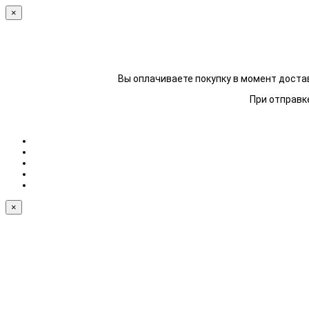
×
Вы оплачиваете покупку в момент достав
При отправке
×