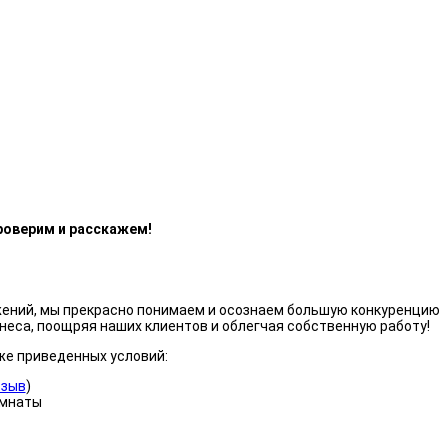
роверим и расскажем!
жений, мы прекрасно понимаем и осознаем большую конкуренцию
неса, поощряя наших клиентов и облегчая собственную работу!
же приведенных условий:
тзыв
)
омнаты