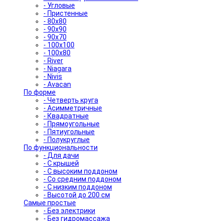
- Угловые
- Пристенные
- 80x80
- 90x90
- 90x70
- 100x100
- 100x80
- River
- Niagara
- Nivis
- Avacan
По форме
- Четверть круга
- Асимметричные
- Квадратные
- Прямоугольные
- Пятиугольные
- Полукруглые
По функциональности
- Для дачи
- С крышей
- С высоким поддоном
- Со средним поддоном
- С низким поддоном
- Высотой до 200 см
Самые простые
- Без электрики
- Без гидромассажа