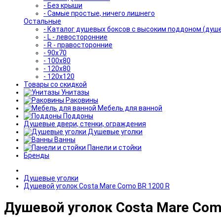
- Без крыши
- Самые простые, ничего лишнего
Остальные
- Каталог душевых боксов с высоким поддоном (душ
- L - левосторонние
- R - правосторонние
- 90x70
- 100x80
- 120x80
- 120x120
Товары со скидкой
Унитазы
Раковины
Мебель для ванной
Поддоны
Душевые двери, стенки, ограждения
Душевые уголки
Ванны
Панели и стойки
Бренды
Душевые уголки
Душевой уголок Costa Mare Como BR 1200 R
Душевой уголок Costa Mare Com