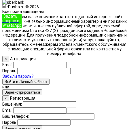
MirDusha.ru © 2026.
Все права защищены.
Задать
+7 (933)
Обращаем ваше внимание на то, что данный интернет-сайт
вопрос в
888-8322
носит исключительно информационный характер и ни при каких
WhatsApp
Позвонить
условиях не является публичной офертой, определяемой
положениями Статьи 437 (2) Гражданского кодекса Российской
Федерации. Для получения подробной информации о наличии и
стоимости указанных товаров и (или) услуг, пожалуйста,
обращайтесь к менеджерам отдела клиентского обслуживания
с помощью специальной формы связи или по контактному
номеру телефона.
Авторизация
×
Email
Пароль
Забыли пароль?
Войти в Личный кабинет
или
Зарегистрироваться
Регистрация
×
Ваше имя:
Email
Ваш телефон:
Пароль
Зарегистрироваться