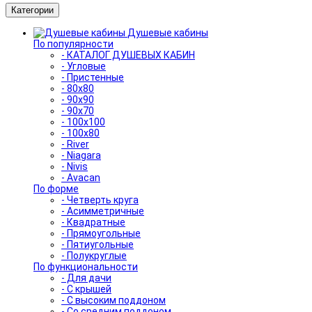
Категории
Душевые кабины
По популярности
- КАТАЛОГ ДУШЕВЫХ КАБИН
- Угловые
- Пристенные
- 80x80
- 90x90
- 90x70
- 100x100
- 100x80
- River
- Niagara
- Nivis
- Avacan
По форме
- Четверть круга
- Асимметричные
- Квадратные
- Прямоугольные
- Пятиугольные
- Полукруглые
По функциональности
- Для дачи
- С крышей
- С высоким поддоном
- Со средним поддоном