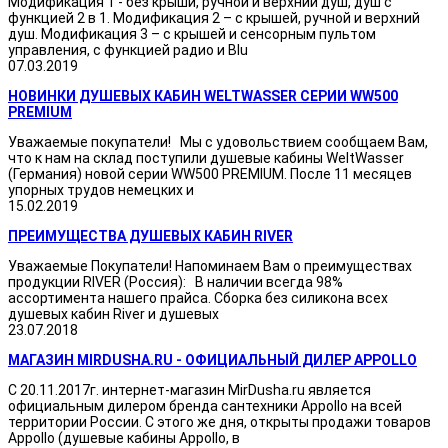
Модификация 1 - без крыши, ручной и верхний душ, душ с
функцией 2 в 1. Модификация 2 – с крышей, ручной и верхний
душ. Модификация 3 – с крышей и сенсорным пультом
управления, с функцией радио и Blu
07.03.2019
НОВИНКИ ДУШЕВЫХ КАБИН WELTWASSER СЕРИИ WW500
PREMIUM
Уважаемые покупатели! Мы с удовольствием сообщаем Вам,
что к нам на склад поступили душевые кабины WeltWasser
(Германия) новой серии WW500 PREMIUM. После 11 месяцев
упорных трудов немецких и
15.02.2019
ПРЕИМУЩЕСТВА ДУШЕВЫХ КАБИН RIVER
Уважаемые Покупатели! Напоминаем Вам о преимуществах
продукции RIVER (Россия): В наличии всегда 98%
ассортимента нашего прайса. Сборка без силикона всех
душевых кабин River и душевых
23.07.2018
МАГАЗИН MIRDUSHA.RU - ОФИЦИАЛЬНЫЙ ДИЛЕР APPOLLO
С 20.11.2017г. интернет-магазин MirDusha.ru является
официальным дилером бренда сантехники Appollo на всей
территории России. С этого же дня, открыты продажи товаров
Appollo (душевые кабины Appollo, в