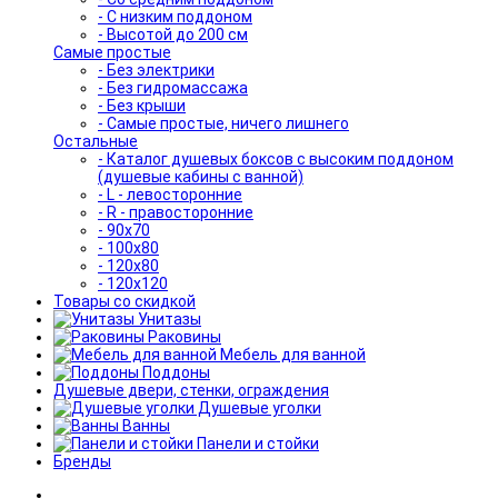
- С низким поддоном
- Высотой до 200 см
Самые простые
- Без электрики
- Без гидромассажа
- Без крыши
- Самые простые, ничего лишнего
Остальные
- Каталог душевых боксов с высоким поддоном
(душевые кабины с ванной)
- L - левосторонние
- R - правосторонние
- 90x70
- 100x80
- 120x80
- 120x120
Товары со скидкой
Унитазы
Раковины
Мебель для ванной
Поддоны
Душевые двери, стенки, ограждения
Душевые уголки
Ванны
Панели и стойки
Бренды