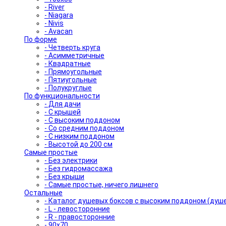
- River
- Niagara
- Nivis
- Avacan
По форме
- Четверть круга
- Асимметричные
- Квадратные
- Прямоугольные
- Пятиугольные
- Полукруглые
По функциональности
- Для дачи
- С крышей
- С высоким поддоном
- Со средним поддоном
- С низким поддоном
- Высотой до 200 см
Самые простые
- Без электрики
- Без гидромассажа
- Без крыши
- Самые простые, ничего лишнего
Остальные
- Каталог душевых боксов с высоким поддоном (душ
- L - левосторонние
- R - правосторонние
- 90x70