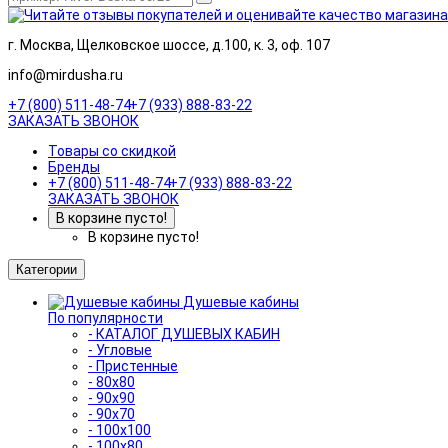
г. Москва, Щелковское шоссе, д.100, к. 3, оф. 107
info@mirdusha.ru
+7 (800) 511-48-74
+7 (933) 888-83-22
ЗАКАЗАТЬ ЗВОНОК
Товары со скидкой
Бренды
+7 (800) 511-48-74
+7 (933) 888-83-22
ЗАКАЗАТЬ ЗВОНОК
В корзине пусто!
В корзине пусто!
Категории
Душевые кабины
По популярности
- КАТАЛОГ ДУШЕВЫХ КАБИН
- Угловые
- Пристенные
- 80x80
- 90x90
- 90x70
- 100x100
- 100x80