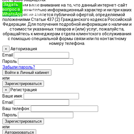
Задать
+7 (933)
Обращаем ваше внимание на то, что данный интернет-сайт
вопрос в
888-8322
носит исключительно информационный характер и ни при каких
WhatsApp
Позвонить
условиях не является публичной офертой, определяемой
положениями Статьи 437 (2) Гражданского кодекса Российской
Федерации. Для получения подробной информации о наличии и
стоимости указанных товаров и (или) услуг, пожалуйста,
обращайтесь к менеджерам отдела клиентского обслуживания
с помощью специальной формы связи или по контактному
номеру телефона.
Авторизация
×
Email
Пароль
Забыли пароль?
Войти в Личный кабинет
или
Зарегистрироваться
Регистрация
×
Ваше имя:
Email
Ваш телефон:
Пароль
Зарегистрироваться
или
Авторизоваться