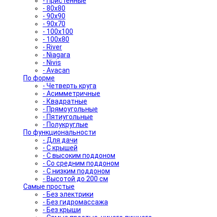
- Пристенные
- 80x80
- 90x90
- 90x70
- 100x100
- 100x80
- River
- Niagara
- Nivis
- Avacan
По форме
- Четверть круга
- Асимметричные
- Квадратные
- Прямоугольные
- Пятиугольные
- Полукруглые
По функциональности
- Для дачи
- С крышей
- С высоким поддоном
- Со средним поддоном
- С низким поддоном
- Высотой до 200 см
Самые простые
- Без электрики
- Без гидромассажа
- Без крыши