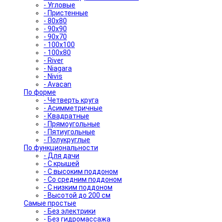
- Угловые
- Пристенные
- 80x80
- 90x90
- 90x70
- 100x100
- 100x80
- River
- Niagara
- Nivis
- Avacan
По форме
- Четверть круга
- Асимметричные
- Квадратные
- Прямоугольные
- Пятиугольные
- Полукруглые
По функциональности
- Для дачи
- С крышей
- С высоким поддоном
- Со средним поддоном
- С низким поддоном
- Высотой до 200 см
Самые простые
- Без электрики
- Без гидромассажа