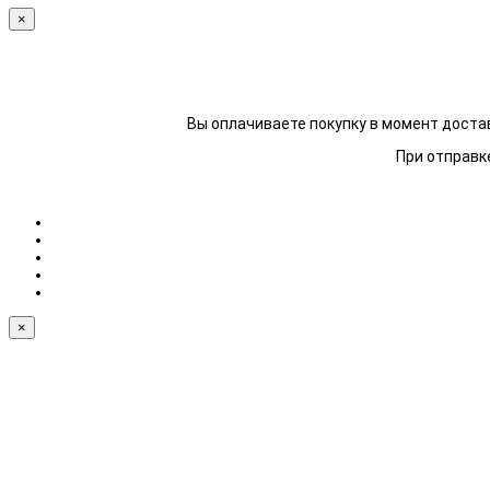
×
Вы оплачиваете покупку в момент достав
При отправке
×