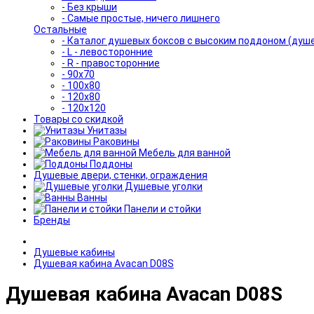
- Без крыши
- Самые простые, ничего лишнего
Остальные
- Каталог душевых боксов с высоким поддоном (душ
- L - левосторонние
- R - правосторонние
- 90x70
- 100x80
- 120x80
- 120x120
Товары со скидкой
Унитазы
Раковины
Мебель для ванной
Поддоны
Душевые двери, стенки, ограждения
Душевые уголки
Ванны
Панели и стойки
Бренды
Душевые кабины
Душевая кабина Avacan D08S
Душевая кабина Avacan D08S