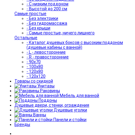
- С низким поддоном
- Высотой до 200 см
Самые простые
- Без электрики
- Без гидромассажа
- Без крыши
- Самые простые, ничего лишнего
Остальные
- Каталог душевых боксов с высоким поддоном
(душевые кабины с ванной)
- L - левосторонние
- R - правосторонние
- 90x70
- 100x80
- 120x80
- 120x120
Товары со скидкой
Унитазы
Раковины
Мебель для ванной
Поддоны
Душевые двери, стенки, ограждения
Душевые уголки
Ванны
Панели и стойки
Бренды