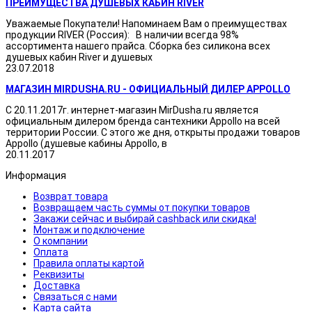
ПРЕИМУЩЕСТВА ДУШЕВЫХ КАБИН RIVER
Уважаемые Покупатели! Напоминаем Вам о преимуществах
продукции RIVER (Россия): В наличии всегда 98%
ассортимента нашего прайса. Сборка без силикона всех
душевых кабин River и душевых
23.07.2018
МАГАЗИН MIRDUSHA.RU - ОФИЦИАЛЬНЫЙ ДИЛЕР APPOLLO
С 20.11.2017г. интернет-магазин MirDusha.ru является
официальным дилером бренда сантехники Appollo на всей
территории России. С этого же дня, открыты продажи товаров
Appollo (душевые кабины Appollo, в
20.11.2017
Информация
Возврат товара
Возвращаем часть суммы от покупки товаров
Закажи сейчас и выбирай cashback или скидка!
Монтаж и подключение
О компании
Оплата
Правила оплаты картой
Реквизиты
Доставка
Связаться с нами
Карта сайта