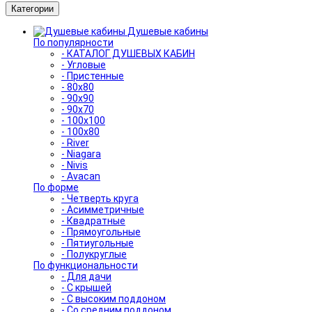
Категории
Душевые кабины
По популярности
- КАТАЛОГ ДУШЕВЫХ КАБИН
- Угловые
- Пристенные
- 80x80
- 90x90
- 90x70
- 100x100
- 100x80
- River
- Niagara
- Nivis
- Avacan
По форме
- Четверть круга
- Асимметричные
- Квадратные
- Прямоугольные
- Пятиугольные
- Полукруглые
По функциональности
- Для дачи
- С крышей
- С высоким поддоном
- Со средним поддоном