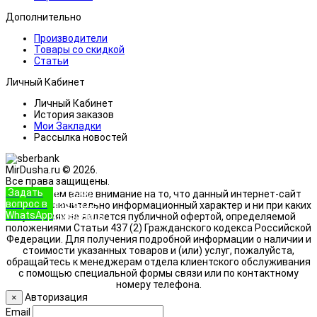
Дополнительно
Производители
Товары со скидкой
Статьи
Личный Кабинет
Личный Кабинет
История заказов
Мои Закладки
Рассылка новостей
MirDusha.ru © 2026.
Все права защищены.
Задать
+7 (933)
Обращаем ваше внимание на то, что данный интернет-сайт
вопрос в
888-8322
носит исключительно информационный характер и ни при каких
WhatsApp
Позвонить
условиях не является публичной офертой, определяемой
положениями Статьи 437 (2) Гражданского кодекса Российской
Федерации. Для получения подробной информации о наличии и
стоимости указанных товаров и (или) услуг, пожалуйста,
обращайтесь к менеджерам отдела клиентского обслуживания
с помощью специальной формы связи или по контактному
номеру телефона.
Авторизация
×
Email