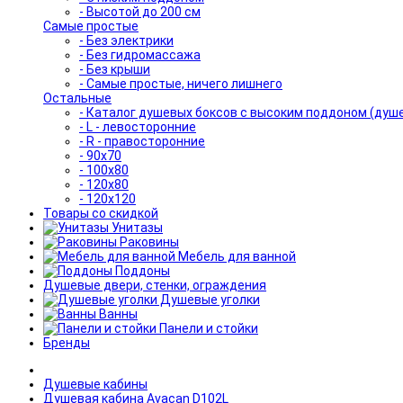
- Высотой до 200 см
Самые простые
- Без электрики
- Без гидромассажа
- Без крыши
- Самые простые, ничего лишнего
Остальные
- Каталог душевых боксов с высоким поддоном (душ
- L - левосторонние
- R - правосторонние
- 90x70
- 100x80
- 120x80
- 120x120
Товары со скидкой
Унитазы
Раковины
Мебель для ванной
Поддоны
Душевые двери, стенки, ограждения
Душевые уголки
Ванны
Панели и стойки
Бренды
Душевые кабины
Душевая кабина Avacan D102L