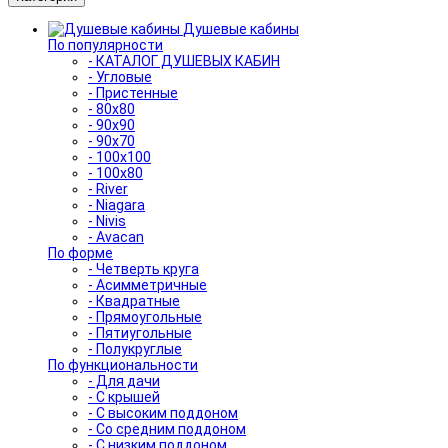
Душевые кабины
По популярности
- КАТАЛОГ ДУШЕВЫХ КАБИН
- Угловые
- Пристенные
- 80x80
- 90x90
- 90x70
- 100x100
- 100x80
- River
- Niagara
- Nivis
- Avacan
По форме
- Четверть круга
- Асимметричные
- Квадратные
- Прямоугольные
- Пятиугольные
- Полукруглые
По функциональности
- Для дачи
- С крышей
- С высоким поддоном
- Со средним поддоном
- С низким поддоном