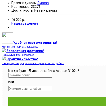
Производитель:
Avacan
Код товара:
23271
Доступность:
Нет в наличии
46 000
р.
Нашли дешевле?
Удобная система оплаты!
Наличными, картой...подробнее
Бесплатная доставка!
По Москве и МО...подробнее
Гарантия качества!
К каждому товару прилагается сертификат...подробнее
Когда будет Душевая кабина Avacan D102L?
или