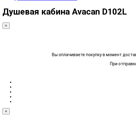
Душевая кабина Avacan D102L
×
Вы оплачиваете покупку в момент достав
При отправке
×