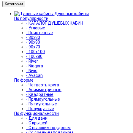
Категории
Душевые кабины
По популярности
- КАТАЛОГ ДУШЕВЫХ КАБИН
- Угловые
- Пристенные
- 80x80
- 90x90
- 90x70
- 100x100
- 100x80
- River
- Niagara
- Nivis
- Avacan
По форме
- Четверть круга
- Асимметричные
- Квадратные
- Прямоугольные
- Пятиугольные
- Полукруглые
По функциональности
- Для дачи
- С крышей
- С высоким поддоном
- Со средним поддоном