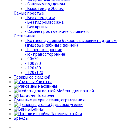
- С низким поддоном
- Высотой до 200 см
Самые простые
- Без электрики
- Без гидромассажа
- Без крыши
- Самые простые, ничего лишнего
Остальные
- Каталог душевых боксов с высоким поддоном
(душевые кабины с ванной)
- L - левосторонние
- R - правосторонние
- 90x70
- 100x80
- 120x80
- 120x120
Товары со скидкой
Унитазы
Раковины
Мебель для ванной
Поддоны
Душевые двери, стенки, ограждения
Душевые уголки
Ванны
Панели и стойки
Бренды