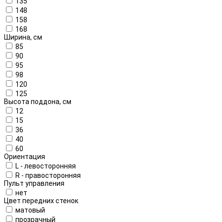
135
148
158
168
Ширина, см
85
90
95
98
120
125
Высота поддона, см
12
15
36
40
60
Ориентация
L - левосторонняя
R - правосторонняя
Пульт управления
нет
Цвет передних стенок
матовый
прозрачный