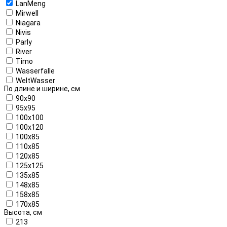
LanMeng
Mirwell
Niagara
Nivis
Parly
River
Timo
Wasserfalle
WeltWasser
По длине и ширине, см
90x90
95x95
100x100
100x120
100x85
110x85
120x85
125x125
135x85
148x85
158x85
170x85
Высота, см
213