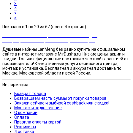
3
4
>
>|
Показано с 1 по 20 из 67 (всего 4 страниц)
Закажи сейчас и выбирай cashback или скидка!
Возвращаем часть суммы от покупки товаров
Душевые кабины LanMeng без радио купить на официальном
сайте в интернет-магазине MirDusha.ru. Низкие цены, акции и
скидки. Только официальные поставки c честной гарантией от
производителя! Качественные услуги сервисного центра,
монтаж и установка. Бесплатная и аккуратная доставка по
Москве, Московской области и всей России.
Информация
Возврат товара
Возвращаем часть суммы от покупки товаров
Закажи сейчас и выбирай cashback или скидка!
Монтаж и подключение
О компании
Оплата
Правила оплаты картой
Реквизиты
Доставка