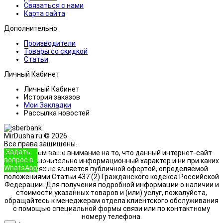
Связаться с нами
Карта сайта
Дополнительно
Производители
Товары со скидкой
Статьи
Личный Кабинет
Личный Кабинет
История заказов
Мои Закладки
Рассылка новостей
MirDusha.ru © 2026.
Все права защищены.
Задать
+7 (933)
Обращаем ваше внимание на то, что данный интернет-сайт
вопрос в
888-8322
носит исключительно информационный характер и ни при каких
WhatsApp
Позвонить
условиях не является публичной офертой, определяемой
положениями Статьи 437 (2) Гражданского кодекса Российской
Федерации. Для получения подробной информации о наличии и
стоимости указанных товаров и (или) услуг, пожалуйста,
обращайтесь к менеджерам отдела клиентского обслуживания
с помощью специальной формы связи или по контактному
номеру телефона.