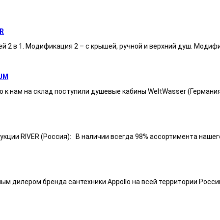
R
ей 2 в 1. Модификация 2 – с крышей, ручной и верхний душ. Модиф
UM
 к нам на склад поступили душевые кабины WeltWasser (Германи
ии RIVER (Россия): В наличии всегда 98% ассортимента нашего п
ным дилером бренда сантехники Appollo на всей территории Росси