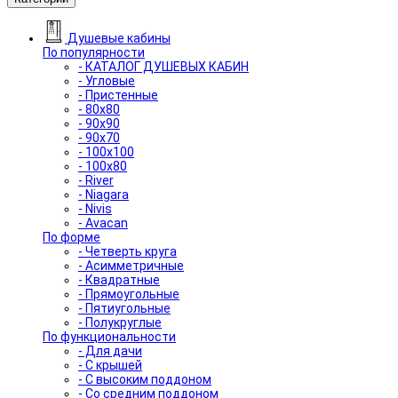
Душевые кабины
По популярности
- КАТАЛОГ ДУШЕВЫХ КАБИН
- Угловые
- Пристенные
- 80x80
- 90x90
- 90x70
- 100x100
- 100x80
- River
- Niagara
- Nivis
- Avacan
По форме
- Четверть круга
- Асимметричные
- Квадратные
- Прямоугольные
- Пятиугольные
- Полукруглые
По функциональности
- Для дачи
- С крышей
- С высоким поддоном
- Со средним поддоном