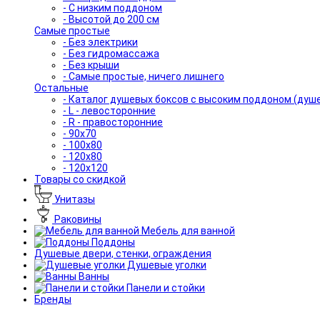
- С низким поддоном
- Высотой до 200 см
Самые простые
- Без электрики
- Без гидромассажа
- Без крыши
- Самые простые, ничего лишнего
Остальные
- Каталог душевых боксов с высоким поддоном (душ
- L - левосторонние
- R - правосторонние
- 90x70
- 100x80
- 120x80
- 120x120
Товары со скидкой
Унитазы
Раковины
Мебель для ванной
Поддоны
Душевые двери, стенки, ограждения
Душевые уголки
Ванны
Панели и стойки
Бренды