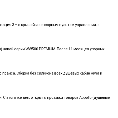
икация 3 – с крышей и сенсорным пультом управления, с
я) новой серии WW500 PREMIUM. После 11 месяцев упорных
райса. Сборка без силикона всех душевых кабин River и
и. С этого же дня, открыты продажи товаров Appollo (душевые