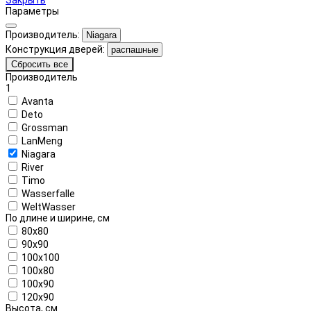
Параметры
Производитель:
Niagara
Конструкция дверей:
распашные
Сбросить все
Производитель
1
Avanta
Deto
Grossman
LanMeng
Niagara
River
Timo
Wasserfalle
WeltWasser
По длине и ширине, см
80x80
90x90
100x100
100x80
100x90
120x90
Высота, см