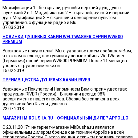
Модификация 1 - без крыши, ручной и верхний душ, душ с
функцией 2 в 1. Модификация 2 – с крышей, ручной и верхний
душ. Модификация 3 – с крышей и сенсорным пультом
управления, с функцией радио и Blu
07.03.2019
НОВИНКИ ДУШЕВЫХ КАБИН WELTWASSER СЕРИИ WW500
PREMIUM
Уважаемые покупатели! Мы с удовольствием сообщаем Вам,
что к нам на склад поступили душевые кабины WeltWasser
(Германия) новой серии WW500 PREMIUM. После 11 месяцев
упорных трудов немецких и
15.02.2019
ПРЕИМУЩЕСТВА ДУШЕВЫХ КАБИН RIVER
Уважаемые Покупатели! Напоминаем Вам о преимуществах
продукции RIVER (Россия): В наличии всегда 98%
ассортимента нашего прайса. Сборка без силикона всех
душевых кабин River и душевых
23.07.2018
МАГАЗИН MIRDUSHA.RU - ОФИЦИАЛЬНЫЙ ДИЛЕР APPOLLO
С 20.11.2017г. интернет-магазин MirDusha.ru является
официальным дилером бренда сантехники Appollo на всей
территории России. С этого же дня, открыты продажи товаров