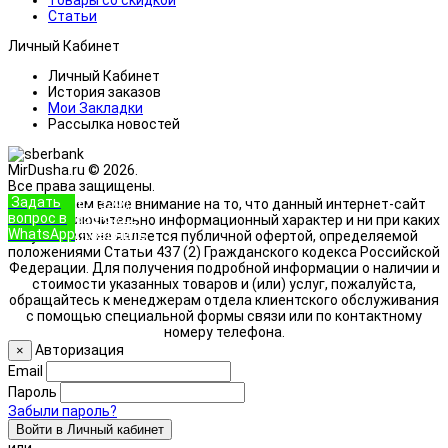
Статьи
Личный Кабинет
Личный Кабинет
История заказов
Мои Закладки
Рассылка новостей
MirDusha.ru © 2026.
Все права защищены.
Задать
+7 (933)
Обращаем ваше внимание на то, что данный интернет-сайт
вопрос в
888-8322
носит исключительно информационный характер и ни при каких
WhatsApp
Позвонить
условиях не является публичной офертой, определяемой
положениями Статьи 437 (2) Гражданского кодекса Российской
Федерации. Для получения подробной информации о наличии и
стоимости указанных товаров и (или) услуг, пожалуйста,
обращайтесь к менеджерам отдела клиентского обслуживания
с помощью специальной формы связи или по контактному
номеру телефона.
Авторизация
×
Email
Пароль
Забыли пароль?
Войти в Личный кабинет
или