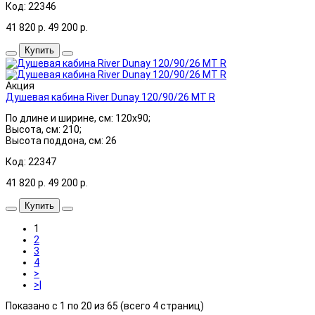
Код: 22346
41 820
р.
49 200
р.
Купить
Акция
Душевая кабина River Dunay 120/90/26 MT R
По длине и ширине, см: 120x90;
Высота, см: 210;
Высота поддона, см: 26
Код: 22347
41 820
р.
49 200
р.
Купить
1
2
3
4
>
>|
Показано с 1 по 20 из 65 (всего 4 страниц)