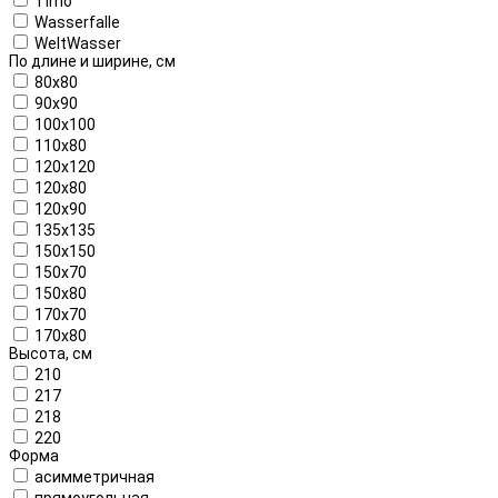
Timo
Wasserfalle
WeltWasser
По длине и ширине, см
80x80
90x90
100x100
110x80
120x120
120x80
120x90
135x135
150x150
150x70
150x80
170x70
170x80
Высота, см
210
217
218
220
Форма
асимметричная
прямоугольная