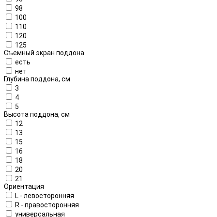
98
100
110
120
125
Съемный экран поддона
есть
нет
Глубина поддона, см
3
4
5
Высота поддона, см
12
13
15
16
18
20
21
Ориентация
L - левосторонняя
R - правосторонняя
универсальная