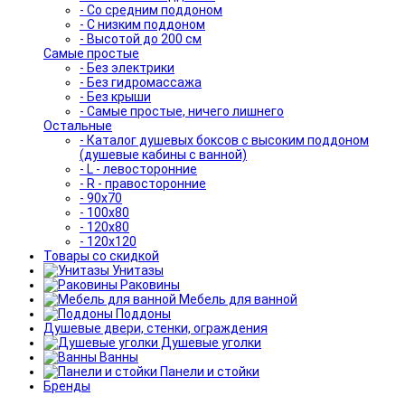
- Со средним поддоном
- С низким поддоном
- Высотой до 200 см
Самые простые
- Без электрики
- Без гидромассажа
- Без крыши
- Самые простые, ничего лишнего
Остальные
- Каталог душевых боксов с высоким поддоном
(душевые кабины с ванной)
- L - левосторонние
- R - правосторонние
- 90x70
- 100x80
- 120x80
- 120x120
Товары со скидкой
Унитазы
Раковины
Мебель для ванной
Поддоны
Душевые двери, стенки, ограждения
Душевые уголки
Ванны
Панели и стойки
Бренды