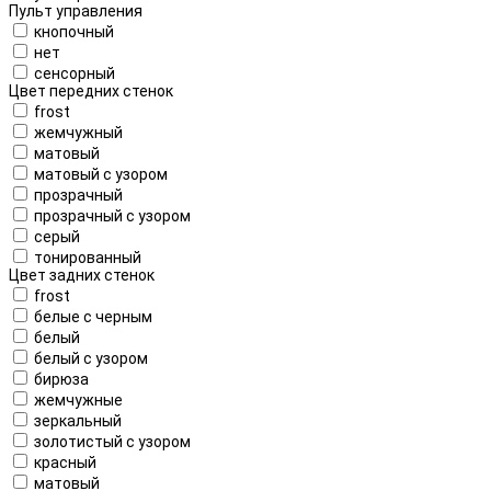
Пульт управления
кнопочный
нет
сенсорный
Цвет передних стенок
frost
жемчужный
матовый
матовый с узором
прозрачный
прозрачный с узором
серый
тонированный
Цвет задних стенок
frost
белые с черным
белый
белый с узором
бирюза
жемчужные
зеркальный
золотистый с узором
красный
матовый