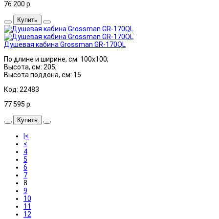
76 200
р.
Купить
Душевая кабина Grossman GR-170QL
По длине и ширине, см: 100x100;
Высота, см: 205;
Высота поддона, см: 15
Код: 22483
77 595
р.
Купить
|<
<
4
5
6
7
8
9
10
11
12