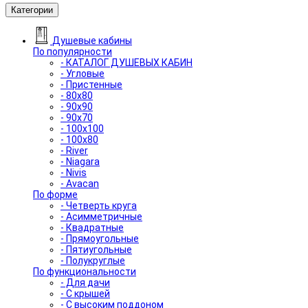
Категории
Душевые кабины
По популярности
- КАТАЛОГ ДУШЕВЫХ КАБИН
- Угловые
- Пристенные
- 80x80
- 90x90
- 90x70
- 100x100
- 100x80
- River
- Niagara
- Nivis
- Avacan
По форме
- Четверть круга
- Асимметричные
- Квадратные
- Прямоугольные
- Пятиугольные
- Полукруглые
По функциональности
- Для дачи
- С крышей
- С высоким поддоном