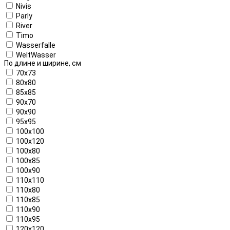
Nivis
Parly
River
Timo
Wasserfalle
WeltWasser
По длине и ширине, см
70x73
80x80
85x85
90x70
90x90
95x95
100x100
100x120
100x80
100x85
100x90
110x110
110x80
110x85
110x90
110x95
120x120