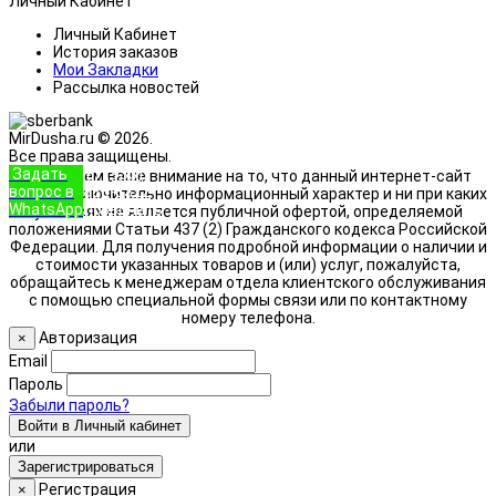
Личный Кабинет
Личный Кабинет
История заказов
Мои Закладки
Рассылка новостей
MirDusha.ru © 2026.
Все права защищены.
Задать
+7 (933)
Обращаем ваше внимание на то, что данный интернет-сайт
вопрос в
888-8322
носит исключительно информационный характер и ни при каких
WhatsApp
Позвонить
условиях не является публичной офертой, определяемой
положениями Статьи 437 (2) Гражданского кодекса Российской
Федерации. Для получения подробной информации о наличии и
стоимости указанных товаров и (или) услуг, пожалуйста,
обращайтесь к менеджерам отдела клиентского обслуживания
с помощью специальной формы связи или по контактному
номеру телефона.
Авторизация
×
Email
Пароль
Забыли пароль?
Войти в Личный кабинет
или
Зарегистрироваться
Регистрация
×