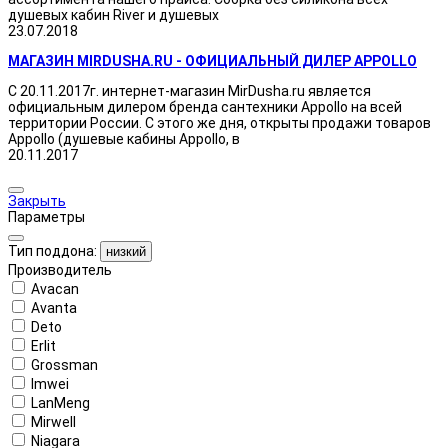
душевых кабин River и душевых
23.07.2018
МАГАЗИН MIRDUSHA.RU - ОФИЦИАЛЬНЫЙ ДИЛЕР APPOLLO
С 20.11.2017г. интернет-магазин MirDusha.ru является
официальным дилером бренда сантехники Appollo на всей
территории России. С этого же дня, открыты продажи товаров
Appollo (душевые кабины Appollo, в
20.11.2017
Закрыть
Параметры
Тип поддона:
низкий
Производитель
Avacan
Avanta
Deto
Erlit
Grossman
Imwei
LanMeng
Mirwell
Niagara