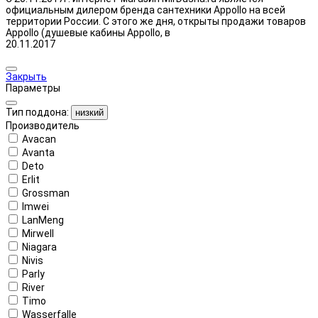
официальным дилером бренда сантехники Appollo на всей
территории России. С этого же дня, открыты продажи товаров
Appollo (душевые кабины Appollo, в
20.11.2017
Закрыть
Параметры
Тип поддона:
низкий
Производитель
Avacan
Avanta
Deto
Erlit
Grossman
Imwei
LanMeng
Mirwell
Niagara
Nivis
Parly
River
Timo
Wasserfalle