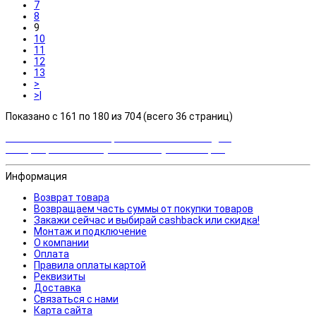
7
8
9
10
11
12
13
>
>|
Показано с 161 по 180 из 704 (всего 36 страниц)
Закажи сейчас и выбирай cashback или скидка!
Возвращаем часть суммы от покупки товаров
Информация
Возврат товара
Возвращаем часть суммы от покупки товаров
Закажи сейчас и выбирай cashback или скидка!
Монтаж и подключение
О компании
Оплата
Правила оплаты картой
Реквизиты
Доставка
Связаться с нами
Карта сайта