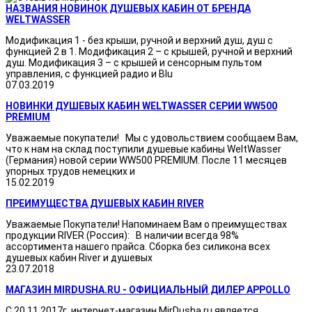
НАЗВАНИЯ НОВИНОК ДУШЕВЫХ КАБИН ОТ БРЕНДА
WELTWASSER
Модификация 1 - без крыши, ручной и верхний душ, душ с
функцией 2 в 1. Модификация 2 – с крышей, ручной и верхний
душ. Модификация 3 – с крышей и сенсорным пультом
управления, с функцией радио и Blu
07.03.2019
НОВИНКИ ДУШЕВЫХ КАБИН WELTWASSER СЕРИИ WW500
PREMIUM
Уважаемые покупатели! Мы с удовольствием сообщаем Вам,
что к нам на склад поступили душевые кабины WeltWasser
(Германия) новой серии WW500 PREMIUM. После 11 месяцев
упорных трудов немецких и
15.02.2019
ПРЕИМУЩЕСТВА ДУШЕВЫХ КАБИН RIVER
Уважаемые Покупатели! Напоминаем Вам о преимуществах
продукции RIVER (Россия): В наличии всегда 98%
ассортимента нашего прайса. Сборка без силикона всех
душевых кабин River и душевых
23.07.2018
МАГАЗИН MIRDUSHA.RU - ОФИЦИАЛЬНЫЙ ДИЛЕР APPOLLO
С 20.11.2017г. интернет-магазин MirDusha.ru является