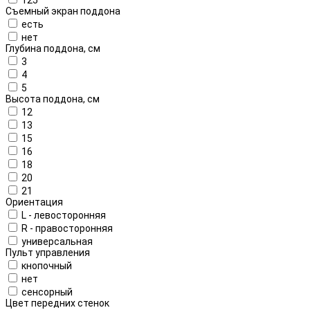
Съемный экран поддона
есть
нет
Глубина поддона, см
3
4
5
Высота поддона, см
12
13
15
16
18
20
21
Ориентация
L - левосторонняя
R - правосторонняя
универсальная
Пульт управления
кнопочный
нет
сенсорный
Цвет передних стенок