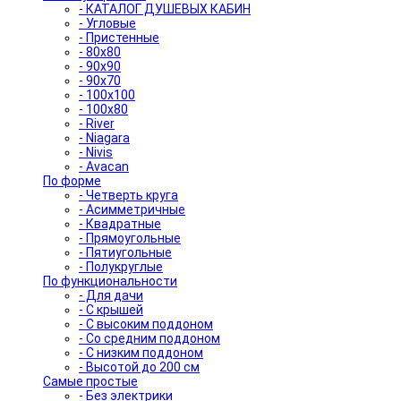
- КАТАЛОГ ДУШЕВЫХ КАБИН
- Угловые
- Пристенные
- 80x80
- 90x90
- 90x70
- 100x100
- 100x80
- River
- Niagara
- Nivis
- Avacan
По форме
- Четверть круга
- Асимметричные
- Квадратные
- Прямоугольные
- Пятиугольные
- Полукруглые
По функциональности
- Для дачи
- С крышей
- С высоким поддоном
- Со средним поддоном
- С низким поддоном
- Высотой до 200 см
Самые простые
- Без электрики