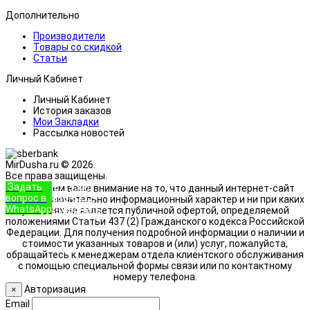
Дополнительно
Производители
Товары со скидкой
Статьи
Личный Кабинет
Личный Кабинет
История заказов
Мои Закладки
Рассылка новостей
MirDusha.ru © 2026.
Все права защищены.
Задать
+7 (933)
Обращаем ваше внимание на то, что данный интернет-сайт
вопрос в
888-8322
носит исключительно информационный характер и ни при каких
WhatsApp
Позвонить
условиях не является публичной офертой, определяемой
положениями Статьи 437 (2) Гражданского кодекса Российской
Федерации. Для получения подробной информации о наличии и
стоимости указанных товаров и (или) услуг, пожалуйста,
обращайтесь к менеджерам отдела клиентского обслуживания
с помощью специальной формы связи или по контактному
номеру телефона.
Авторизация
×
Email