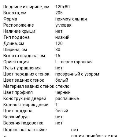
По длине и ширине, см
120x80
Высота, см
205
Форма
прямоугольная
Расположение
угловая
Наличие крыши
нет
Тип поддона
низкий
Длина, см
120
Ширина, см
80
Высота поддона, см
15
Ориентация
L - левосторонняя
Пульт управления
нет
Цвет передних стенок
прозрачный с узором
Цвет задних стенок
белый
Материал задних стенок
стекло
Цвет профиля
черный
Конструкция дверей
распашные
Кол-во створок двери
1
Цвет поддона
белый
Верхний душ
нет
Верхняя подсветка
нет
Подсветка на стойке
нет
опция, приобретается