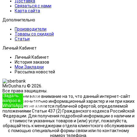
Доставка
Связаться с нами
Карта сайта
Дополнительно
Производители
Товары со скидкой
Статьи
Личный Кабинет
Личный Кабинет
История заказов
Мои Закладки
Рассылка новостей
MirDusha.ru © 2026.
Все права защищены.
Задать
+7 (933)
Обращаем ваше внимание на то, что данный интернет-сайт
вопрос в
888-8322
носит исключительно информационный характер и ни при каких
WhatsApp
Позвонить
условиях не является публичной офертой, определяемой
положениями Статьи 437 (2) Гражданского кодекса Российской
Федерации. Для получения подробной информации о наличии и
стоимости указанных товаров и (или) услуг, пожалуйста,
обращайтесь к менеджерам отдела клиентского обслуживания
с помощью специальной формы связи или по контактному
номеру телефона.