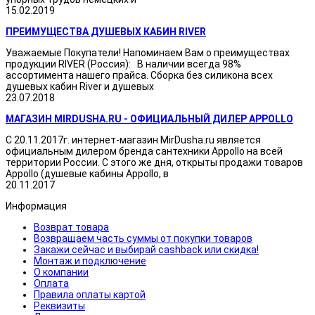
15.02.2019
ПРЕИМУЩЕСТВА ДУШЕВЫХ КАБИН RIVER
Уважаемые Покупатели! Напоминаем Вам о преимуществах
продукции RIVER (Россия): В наличии всегда 98%
ассортимента нашего прайса. Сборка без силикона всех
душевых кабин River и душевых
23.07.2018
МАГАЗИН MIRDUSHA.RU - ОФИЦИАЛЬНЫЙ ДИЛЕР APPOLLO
С 20.11.2017г. интернет-магазин MirDusha.ru является
официальным дилером бренда сантехники Appollo на всей
территории России. С этого же дня, открыты продажи товаров
Appollo (душевые кабины Appollo, в
20.11.2017
Информация
Возврат товара
Возвращаем часть суммы от покупки товаров
Закажи сейчас и выбирай cashback или скидка!
Монтаж и подключение
О компании
Оплата
Правила оплаты картой
Реквизиты