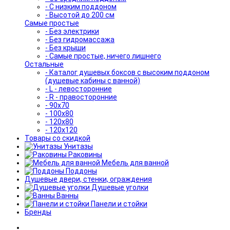
- С низким поддоном
- Высотой до 200 см
Самые простые
- Без электрики
- Без гидромассажа
- Без крыши
- Самые простые, ничего лишнего
Остальные
- Каталог душевых боксов с высоким поддоном
(душевые кабины с ванной)
- L - левосторонние
- R - правосторонние
- 90x70
- 100x80
- 120x80
- 120x120
Товары со скидкой
Унитазы
Раковины
Мебель для ванной
Поддоны
Душевые двери, стенки, ограждения
Душевые уголки
Ванны
Панели и стойки
Бренды