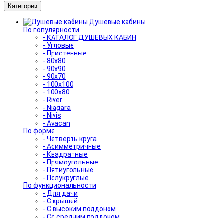
Категории
Душевые кабины
По популярности
- КАТАЛОГ ДУШЕВЫХ КАБИН
- Угловые
- Пристенные
- 80x80
- 90x90
- 90x70
- 100x100
- 100x80
- River
- Niagara
- Nivis
- Avacan
По форме
- Четверть круга
- Асимметричные
- Квадратные
- Прямоугольные
- Пятиугольные
- Полукруглые
По функциональности
- Для дачи
- С крышей
- С высоким поддоном
- Со средним поддоном