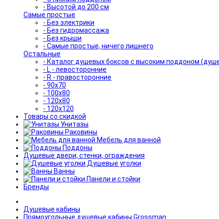
- Высотой до 200 см
Самые простые
- Без электрики
- Без гидромассажа
- Без крыши
- Самые простые, ничего лишнего
Остальные
- Каталог душевых боксов с высоким поддоном (душ
- L - левосторонние
- R - правосторонние
- 90x70
- 100x80
- 120x80
- 120x120
Товары со скидкой
Унитазы
Раковины
Мебель для ванной
Поддоны
Душевые двери, стенки, ограждения
Душевые уголки
Ванны
Панели и стойки
Бренды
Душевые кабины
Прямоугольные душевые кабины Grossman