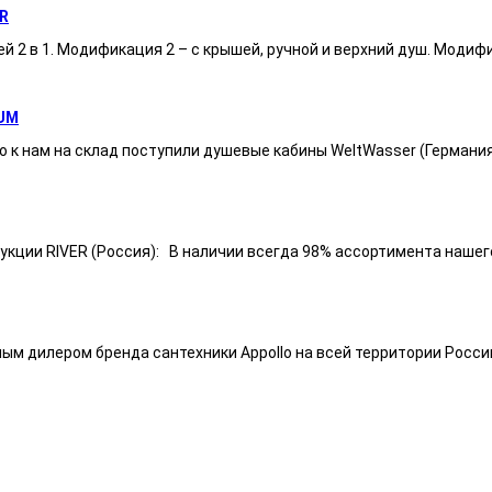
R
ей 2 в 1. Модификация 2 – с крышей, ручной и верхний душ. Модиф
UM
 к нам на склад поступили душевые кабины WeltWasser (Германи
ии RIVER (Россия): В наличии всегда 98% ассортимента нашего п
ным дилером бренда сантехники Appollo на всей территории Росси