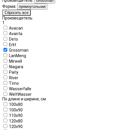
Производитель:
Grossman
Форма:
прямоугольная
Сбросить все
Производитель
1
Avacan
Avanta
Deto
Erlit
Grossman
LanMeng
Mirwell
Niagara
Parly
River
Timo
Wasserfalle
WeltWasser
По длине и ширине, см
100x80
100x90
110x90
120x80
120x90