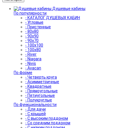
Душевые кабины
По популярности
- КАТАЛОГ ДУШЕВЫХ КАБИН
- Угловые
- Пристенные
- 80x80
- 90x90
- 90x70
- 100x100
- 100x80
- River
- Niagara
- Nivis
- Avacan
По форме
- Четверть круга
- Асимметричные
- Квадратные
- Прямоугольные
- Пятиугольные
- Полукруглые
По функциональности
- Для дачи
- С крышей
- С высоким поддоном
- Со средним поддоном
- С низким поддоном