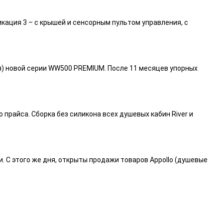
икация 3 – с крышей и сенсорным пультом управления, с
я) новой серии WW500 PREMIUM. После 11 месяцев упорных
райса. Сборка без силикона всех душевых кабин River и
и. С этого же дня, открыты продажи товаров Appollo (душевые