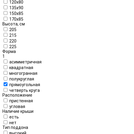
120х80
135x90
150x85
170x85
Высота, см
205
215
220
225
Форма
1
асимметричная
квадратная
многогранная
полукруглая
прямоугольная
четверть круга
Расположение
пристенная
угловая
Наличие крыши
есть
нет
Тип поддона
высокий