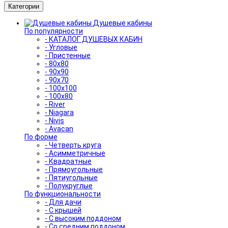
Категории
Душевые кабины
По популярности
- КАТАЛОГ ДУШЕВЫХ КАБИН
- Угловые
- Пристенные
- 80x80
- 90x90
- 90x70
- 100x100
- 100x80
- River
- Niagara
- Nivis
- Avacan
По форме
- Четверть круга
- Асимметричные
- Квадратные
- Прямоугольные
- Пятиугольные
- Полукруглые
По функциональности
- Для дачи
- С крышей
- С высоким поддоном
- Со средним поддоном