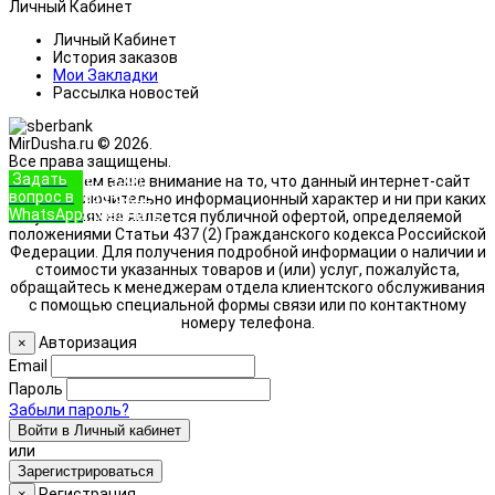
Личный Кабинет
Личный Кабинет
История заказов
Мои Закладки
Рассылка новостей
MirDusha.ru © 2026.
Все права защищены.
Задать
+7 (933)
Обращаем ваше внимание на то, что данный интернет-сайт
вопрос в
888-8322
носит исключительно информационный характер и ни при каких
WhatsApp
Позвонить
условиях не является публичной офертой, определяемой
положениями Статьи 437 (2) Гражданского кодекса Российской
Федерации. Для получения подробной информации о наличии и
стоимости указанных товаров и (или) услуг, пожалуйста,
обращайтесь к менеджерам отдела клиентского обслуживания
с помощью специальной формы связи или по контактному
номеру телефона.
Авторизация
×
Email
Пароль
Забыли пароль?
Войти в Личный кабинет
или
Зарегистрироваться
Регистрация
×