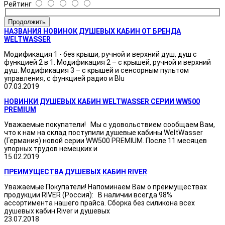
Рейтинг
Продолжить
НАЗВАНИЯ НОВИНОК ДУШЕВЫХ КАБИН ОТ БРЕНДА
WELTWASSER
Модификация 1 - без крыши, ручной и верхний душ, душ с
функцией 2 в 1. Модификация 2 – с крышей, ручной и верхний
душ. Модификация 3 – с крышей и сенсорным пультом
управления, с функцией радио и Blu
07.03.2019
НОВИНКИ ДУШЕВЫХ КАБИН WELTWASSER СЕРИИ WW500
PREMIUM
Уважаемые покупатели! Мы с удовольствием сообщаем Вам,
что к нам на склад поступили душевые кабины WeltWasser
(Германия) новой серии WW500 PREMIUM. После 11 месяцев
упорных трудов немецких и
15.02.2019
ПРЕИМУЩЕСТВА ДУШЕВЫХ КАБИН RIVER
Уважаемые Покупатели! Напоминаем Вам о преимуществах
продукции RIVER (Россия): В наличии всегда 98%
ассортимента нашего прайса. Сборка без силикона всех
душевых кабин River и душевых
23.07.2018