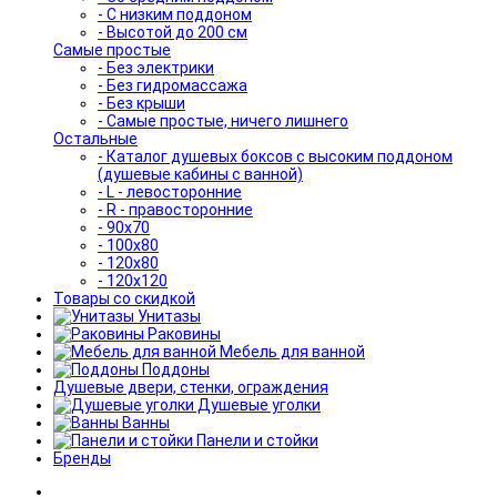
- С низким поддоном
- Высотой до 200 см
Самые простые
- Без электрики
- Без гидромассажа
- Без крыши
- Самые простые, ничего лишнего
Остальные
- Каталог душевых боксов с высоким поддоном
(душевые кабины с ванной)
- L - левосторонние
- R - правосторонние
- 90x70
- 100x80
- 120x80
- 120x120
Товары со скидкой
Унитазы
Раковины
Мебель для ванной
Поддоны
Душевые двери, стенки, ограждения
Душевые уголки
Ванны
Панели и стойки
Бренды