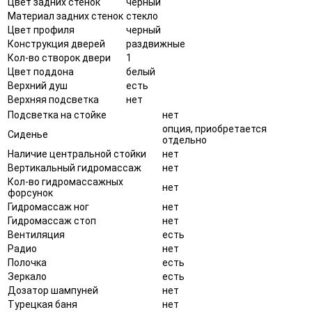
Цвет задних стенок
черный
Материал задних стенок
стекло
Цвет профиля
черный
Конструкция дверей
раздвижные
Кол-во створок двери
1
Цвет поддона
белый
Верхний душ
есть
Верхняя подсветка
нет
Подсветка на стойке
нет
опция, приобретается
Сиденье
отдельно
Наличие центральной стойки
нет
Вертикальный гидромассаж
нет
Кол-во гидромассажных
нет
форсунок
Гидромассаж ног
нет
Гидромассаж стоп
нет
Вентиляция
есть
Радио
нет
Полочка
есть
Зеркало
есть
Дозатор шампуней
нет
Турецкая баня
нет