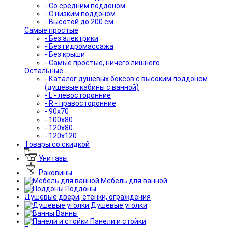
- Со средним поддоном
- С низким поддоном
- Высотой до 200 см
Самые простые
- Без электрики
- Без гидромассажа
- Без крыши
- Самые простые, ничего лишнего
Остальные
- Каталог душевых боксов с высоким поддоном
(душевые кабины с ванной)
- L - левосторонние
- R - правосторонние
- 90x70
- 100x80
- 120x80
- 120x120
Товары со скидкой
Унитазы
Раковины
Мебель для ванной
Поддоны
Душевые двери, стенки, ограждения
Душевые уголки
Ванны
Панели и стойки