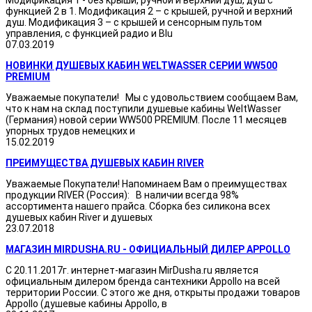
Модификация 1 - без крыши, ручной и верхний душ, душ с
функцией 2 в 1. Модификация 2 – с крышей, ручной и верхний
душ. Модификация 3 – с крышей и сенсорным пультом
управления, с функцией радио и Blu
07.03.2019
НОВИНКИ ДУШЕВЫХ КАБИН WELTWASSER СЕРИИ WW500
PREMIUM
Уважаемые покупатели! Мы с удовольствием сообщаем Вам,
что к нам на склад поступили душевые кабины WeltWasser
(Германия) новой серии WW500 PREMIUM. После 11 месяцев
упорных трудов немецких и
15.02.2019
ПРЕИМУЩЕСТВА ДУШЕВЫХ КАБИН RIVER
Уважаемые Покупатели! Напоминаем Вам о преимуществах
продукции RIVER (Россия): В наличии всегда 98%
ассортимента нашего прайса. Сборка без силикона всех
душевых кабин River и душевых
23.07.2018
МАГАЗИН MIRDUSHA.RU - ОФИЦИАЛЬНЫЙ ДИЛЕР APPOLLO
С 20.11.2017г. интернет-магазин MirDusha.ru является
официальным дилером бренда сантехники Appollo на всей
территории России. С этого же дня, открыты продажи товаров
Appollo (душевые кабины Appollo, в