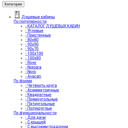
Категории
Душевые кабины
По популярности
- КАТАЛОГ ДУШЕВЫХ КАБИН
- Угловые
- Пристенные
- 80x80
- 90x90
- 90x70
- 100x100
- 100x80
- River
- Niagara
- Nivis
- Avacan
По форме
- Четверть круга
- Асимметричные
- Квадратные
- Прямоугольные
- Пятиугольные
- Полукруглые
По функциональности
- Для дачи
- С крышей
- С высоким поддоном