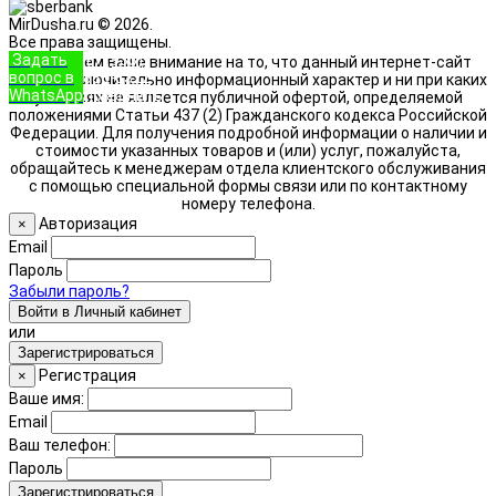
MirDusha.ru © 2026.
Все права защищены.
Задать
+7 (933)
Обращаем ваше внимание на то, что данный интернет-сайт
вопрос в
888-8322
носит исключительно информационный характер и ни при каких
WhatsApp
Позвонить
условиях не является публичной офертой, определяемой
положениями Статьи 437 (2) Гражданского кодекса Российской
Федерации. Для получения подробной информации о наличии и
стоимости указанных товаров и (или) услуг, пожалуйста,
обращайтесь к менеджерам отдела клиентского обслуживания
с помощью специальной формы связи или по контактному
номеру телефона.
Авторизация
×
Email
Пароль
Забыли пароль?
Войти в Личный кабинет
или
Зарегистрироваться
Регистрация
×
Ваше имя:
Email
Ваш телефон:
Пароль
Зарегистрироваться