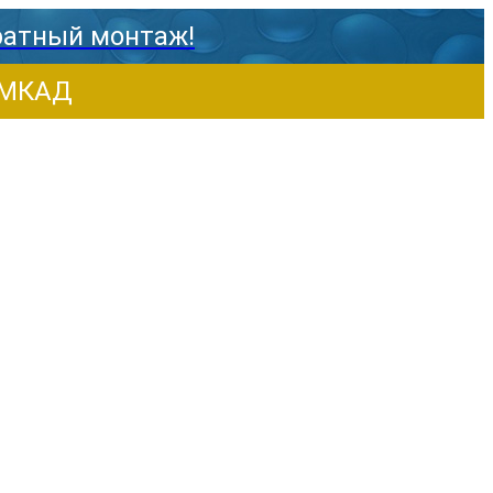
ратный монтаж!
т МКАД