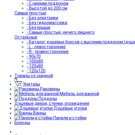
- С низким поддоном
- Высотой до 200 см
Самые простые
- Без электрики
- Без гидромассажа
- Без крыши
- Самые простые, ничего лишнего
Остальные
- Каталог душевых боксов с высоким поддоном (душ
- L - левосторонние
- R - правосторонние
- 90x70
- 100x80
- 120x80
- 120x120
Товары со скидкой
Унитазы
Раковины
Мебель для ванной
Поддоны
Душевые двери, стенки, ограждения
Душевые уголки
Ванны
Панели и стойки
Бренды