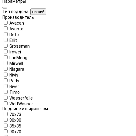
Параметры
Тип поддона:
низкий
Производитель
Avacan
Avanta
Deto
Erlit
Grossman
Imwei
LanMeng
Mirwell
Niagara
Nivis
Parly
River
Timo
Wasserfalle
WeltWasser
По длине и ширине, см
70x73
80x80
85x85
90x70