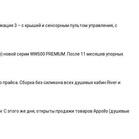
икация 3 – с крышей и сенсорным пультом управления, с
я) новой серии WW500 PREMIUM. После 11 месяцев упорных
райса. Сборка без силикона всех душевых кабин River и
и. С этого же дня, открыты продажи товаров Appollo (душевые