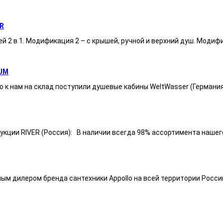
R
ей 2 в 1. Модификация 2 – с крышей, ручной и верхний душ. Модиф
UM
 к нам на склад поступили душевые кабины WeltWasser (Германи
ии RIVER (Россия): В наличии всегда 98% ассортимента нашего п
ным дилером бренда сантехники Appollo на всей территории Росси