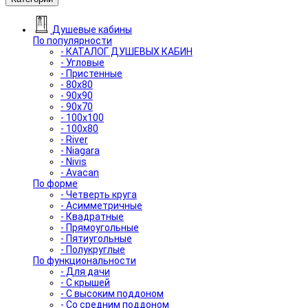
Душевые кабины
По популярности
- КАТАЛОГ ДУШЕВЫХ КАБИН
- Угловые
- Пристенные
- 80x80
- 90x90
- 90x70
- 100x100
- 100x80
- River
- Niagara
- Nivis
- Avacan
По форме
- Четверть круга
- Асимметричные
- Квадратные
- Прямоугольные
- Пятиугольные
- Полукруглые
По функциональности
- Для дачи
- С крышей
- С высоким поддоном
- Со средним поддоном