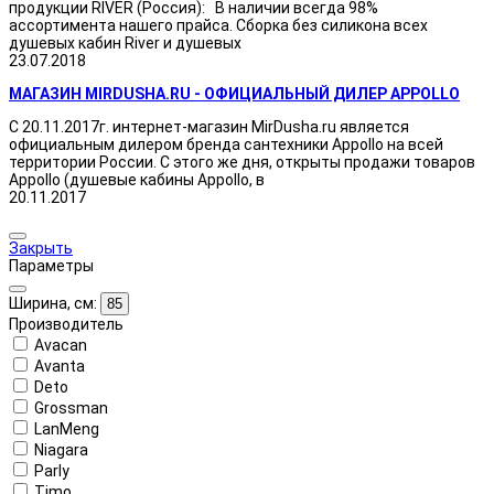
продукции RIVER (Россия): В наличии всегда 98%
ассортимента нашего прайса. Сборка без силикона всех
душевых кабин River и душевых
23.07.2018
МАГАЗИН MIRDUSHA.RU - ОФИЦИАЛЬНЫЙ ДИЛЕР APPOLLO
С 20.11.2017г. интернет-магазин MirDusha.ru является
официальным дилером бренда сантехники Appollo на всей
территории России. С этого же дня, открыты продажи товаров
Appollo (душевые кабины Appollo, в
20.11.2017
Закрыть
Параметры
Ширина, см:
85
Производитель
Avacan
Avanta
Deto
Grossman
LanMeng
Niagara
Parly
Timo