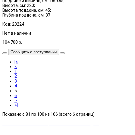
По длине и ширине, см: 160х85;
Высота, см: 220;
Высота поддона, см: 45;
Глубина поддона, см: 37
Код: 23224
Нет в наличии
104 700
р.
Сообщить о поступлении
|<
<
1
2
3
4
5
6
>
>|
Показано с 81 по 100 из 106 (всего 6 страниц)
Закажи сейчас и выбирай cashback или скидка!
Возвращаем часть суммы от покупки товаров