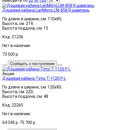
Выводить по
20
50
100
Душевая кабина LanMeng LM-858 R шампань
По длине и ширине, см: 110x85;
Высота, см: 219;
Высота поддона, см: 15
Код: 21236
Нет в наличии
73 500
р.
Сообщить о поступлении
Акция
Душевая кабина Timo T-1120 P L
По длине и ширине, см: 120x85;
Высота, см: 220;
Высота поддона, см: 48
Код: 22265
Нет в наличии
64 345
р.
75 700
р.