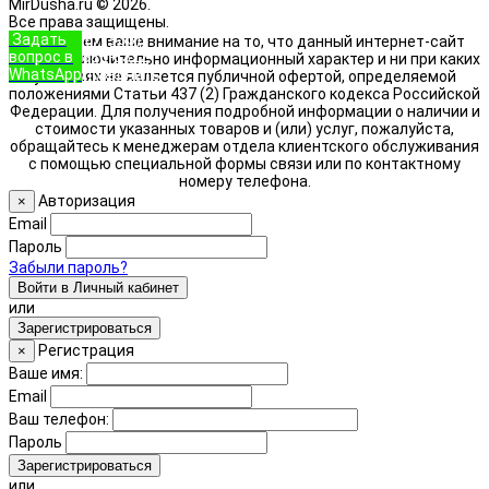
MirDusha.ru © 2026.
Все права защищены.
Задать
+7 (933)
Обращаем ваше внимание на то, что данный интернет-сайт
вопрос в
888-8322
носит исключительно информационный характер и ни при каких
WhatsApp
Позвонить
условиях не является публичной офертой, определяемой
положениями Статьи 437 (2) Гражданского кодекса Российской
Федерации. Для получения подробной информации о наличии и
стоимости указанных товаров и (или) услуг, пожалуйста,
обращайтесь к менеджерам отдела клиентского обслуживания
с помощью специальной формы связи или по контактному
номеру телефона.
Авторизация
×
Email
Пароль
Забыли пароль?
Войти в Личный кабинет
или
Зарегистрироваться
Регистрация
×
Ваше имя:
Email
Ваш телефон:
Пароль
Зарегистрироваться
или