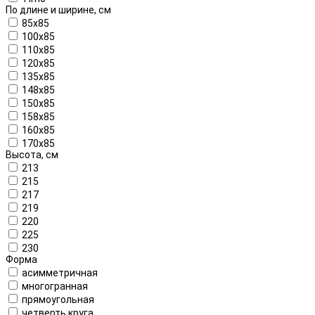
По длине и ширине, см
85x85
100x85
110x85
120x85
135x85
148x85
150x85
158x85
160х85
170x85
Высота, см
213
215
217
219
220
225
230
Форма
асимметричная
многогранная
прямоугольная
четверть круга