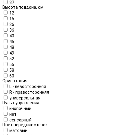
37
Высота поддона, см
12
15
26
36
40
45
48
49
52
55
58
60
Ориентация
L - левосторонняя
R - правосторонняя
универсальная
Пульт управления
кнопочный
нет
сенсорный
Цвет передних стенок
матовый