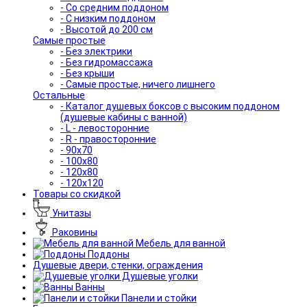
- Со средним поддоном
- С низким поддоном
- Высотой до 200 см
Самые простые
- Без электрики
- Без гидромассажа
- Без крыши
- Самые простые, ничего лишнего
Остальные
- Каталог душевых боксов с высоким поддоном
(душевые кабины с ванной)
- L - левосторонние
- R - правосторонние
- 90x70
- 100x80
- 120x80
- 120x120
Товары со скидкой
Унитазы
Раковины
Мебель для ванной
Поддоны
Душевые двери, стенки, ограждения
Душевые уголки
Ванны
Панели и стойки