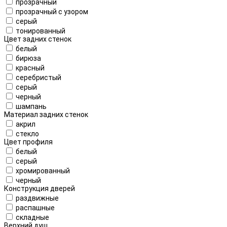
прозрачный
прозрачный с узором
серый
тонированный
Цвет задних стенок
белый
бирюза
красный
серебристый
серый
черный
шампань
Материал задних стенок
акрил
стекло
Цвет профиля
белый
серый
хромированный
черный
Конструкция дверей
раздвижные
распашные
складные
Верхний душ