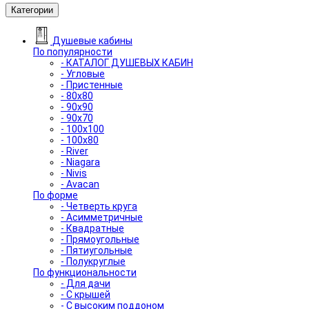
Категории
Душевые кабины
По популярности
- КАТАЛОГ ДУШЕВЫХ КАБИН
- Угловые
- Пристенные
- 80x80
- 90x90
- 90x70
- 100x100
- 100x80
- River
- Niagara
- Nivis
- Avacan
По форме
- Четверть круга
- Асимметричные
- Квадратные
- Прямоугольные
- Пятиугольные
- Полукруглые
По функциональности
- Для дачи
- С крышей
- С высоким поддоном