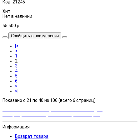
Код: 21245
Хит
Нет в наличии
55 500
р.
Сообщить о поступлении
|<
<
1
2
3
4
5
6
>
>|
Показано с 21 по 40 из 106 (всего 6 страниц)
Закажи сейчас и выбирай cashback или скидка!
Возвращаем часть суммы от покупки товаров
Информация
Возврат товара