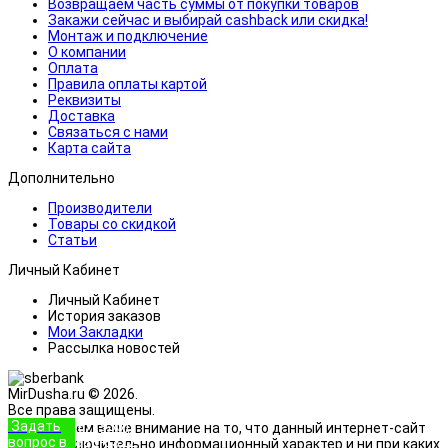
Возвращаем часть суммы от покупки товаров
Закажи сейчас и выбирай cashback или скидка!
Монтаж и подключение
О компании
Оплата
Правила оплаты картой
Реквизиты
Доставка
Связаться с нами
Карта сайта
Дополнительно
Производители
Товары со скидкой
Статьи
Личный Кабинет
Личный Кабинет
История заказов
Мои Закладки
Рассылка новостей
MirDusha.ru © 2026.
Все права защищены.
Задать
+7 (933)
Обращаем ваше внимание на то, что данный интернет-сайт
вопрос в
888-8322
носит исключительно информационный характер и ни при каких