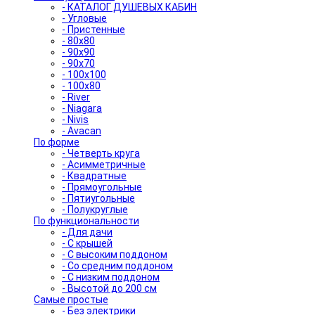
- КАТАЛОГ ДУШЕВЫХ КАБИН
- Угловые
- Пристенные
- 80x80
- 90x90
- 90x70
- 100x100
- 100x80
- River
- Niagara
- Nivis
- Avacan
По форме
- Четверть круга
- Асимметричные
- Квадратные
- Прямоугольные
- Пятиугольные
- Полукруглые
По функциональности
- Для дачи
- С крышей
- С высоким поддоном
- Со средним поддоном
- С низким поддоном
- Высотой до 200 см
Самые простые
- Без электрики