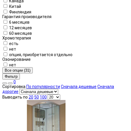
Канада
Китай
Финляндия
Гарантия производителя
6 месяцев
12 месяцев
60 месяцев
Хромотерапия
есть
нет
опция, приобретается отдельно
Озонирование
нет
Все опции (31)
Фильтр
0
Сортировка
По популярности
Сначала дешевые
Сначала
дорогие
Выводить по
20
50
100