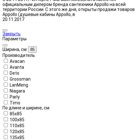
официальным дилером бренда сантехники Appollo на всей
территории России. С этого же дня, открыты продажи товаров
Appollo (душевые кабины Appollo, в
20.11.2017
Закрыть
Параметры
Ширина, см:
85
Производитель
Avacan
Avanta
Deto
Grossman
LanMeng
Niagara
Parly
Timo
По длине и ширине, см
85x85
100x85
110x85
120x85
135x85