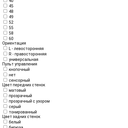
40
45
48
49
52
55
58
60
Ориентация
L - левосторонняя
R - правосторонняя
универсальная
Пульт управления
кнопочный
нет
сенсорный
Цвет передних стенок
матовый
прозрачный
прозрачный с узором
серый
тонированный
Цвет задних стенок
белый
бирюза