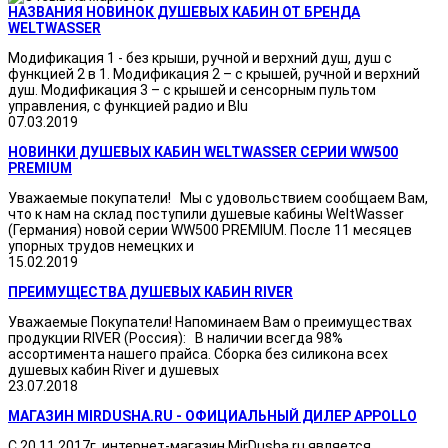
НАЗВАНИЯ НОВИНОК ДУШЕВЫХ КАБИН ОТ БРЕНДА
WELTWASSER
Модификация 1 - без крыши, ручной и верхний душ, душ с
функцией 2 в 1. Модификация 2 – с крышей, ручной и верхний
душ. Модификация 3 – с крышей и сенсорным пультом
управления, с функцией радио и Blu
07.03.2019
НОВИНКИ ДУШЕВЫХ КАБИН WELTWASSER СЕРИИ WW500
PREMIUM
Уважаемые покупатели! Мы с удовольствием сообщаем Вам,
что к нам на склад поступили душевые кабины WeltWasser
(Германия) новой серии WW500 PREMIUM. После 11 месяцев
упорных трудов немецких и
15.02.2019
ПРЕИМУЩЕСТВА ДУШЕВЫХ КАБИН RIVER
Уважаемые Покупатели! Напоминаем Вам о преимуществах
продукции RIVER (Россия): В наличии всегда 98%
ассортимента нашего прайса. Сборка без силикона всех
душевых кабин River и душевых
23.07.2018
МАГАЗИН MIRDUSHA.RU - ОФИЦИАЛЬНЫЙ ДИЛЕР APPOLLO
С 20.11.2017г. интернет-магазин MirDusha.ru является