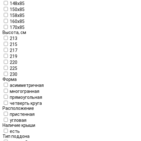
148x85
150x85
158x85
160х85
170x85
Высота, см
213
215
217
219
220
225
230
Форма
асимметричная
многогранная
прямоугольная
четверть круга
Расположение
пристенная
угловая
Наличие крыши
есть
Тип поддона