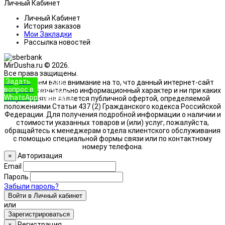
Личный Кабинет
Личный Кабинет
История заказов
Мои Закладки
Рассылка новостей
MirDusha.ru © 2026.
Все права защищены.
Задать
+7 (933)
Обращаем ваше внимание на то, что данный интернет-сайт
вопрос в
888-8322
носит исключительно информационный характер и ни при каких
WhatsApp
Позвонить
условиях не является публичной офертой, определяемой
положениями Статьи 437 (2) Гражданского кодекса Российской
Федерации. Для получения подробной информации о наличии и
стоимости указанных товаров и (или) услуг, пожалуйста,
обращайтесь к менеджерам отдела клиентского обслуживания
с помощью специальной формы связи или по контактному
номеру телефона.
Авторизация
×
Email
Пароль
Забыли пароль?
Войти в Личный кабинет
или
Зарегистрироваться
Регистрация
×