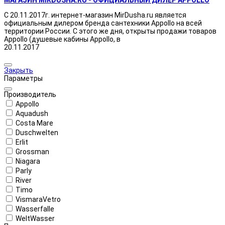
С 20.11.2017г. интернет-магазин MirDusha.ru является
официальным дилером бренда сантехники Appollo на всей
территории России. С этого же дня, открыты продажи товаров
Appollo (душевые кабины Appollo, в
20.11.2017
Закрыть
Параметры
Производитель
Appollo
Aquadush
Costa Mare
Duschwelten
Erlit
Grossman
Niagara
Parly
River
Timo
VismaraVetro
Wasserfalle
WeltWasser