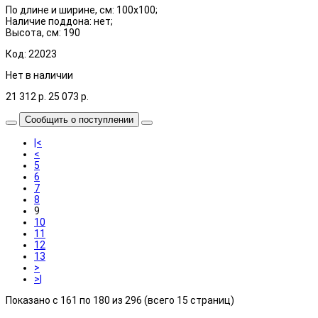
По длине и ширине, см: 100x100;
Наличие поддона: нет;
Высота, см: 190
Код: 22023
Нет в наличии
21 312
р.
25 073
р.
Сообщить о поступлении
|<
<
5
6
7
8
9
10
11
12
13
>
>|
Показано с 161 по 180 из 296 (всего 15 страниц)