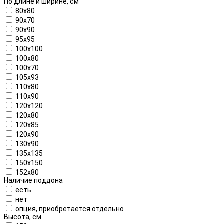
По длине и ширине, см
80x80
90x70
90x90
95x95
100x100
100x80
100х70
105x93
110x80
110x90
120x120
120x80
120x85
120x90
130x90
135x135
150x150
152x80
Наличие поддона
есть
нет
опция, приобретается отдельно
Высота, см