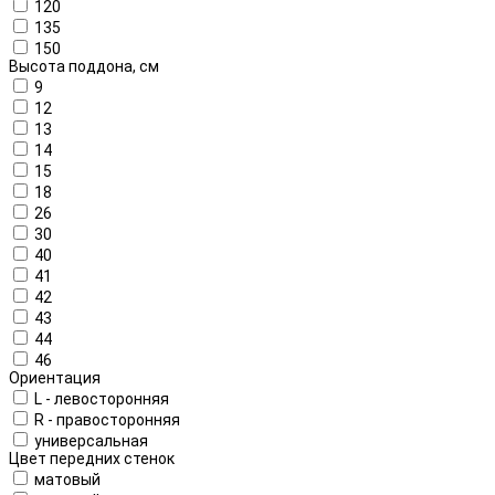
120
135
150
Высота поддона, см
9
12
13
14
15
18
26
30
40
41
42
43
44
46
Ориентация
L - левосторонняя
R - правосторонняя
универсальная
Цвет передних стенок
матовый