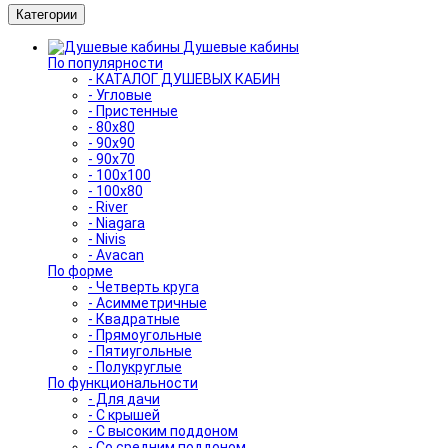
Категории
Душевые кабины
По популярности
- КАТАЛОГ ДУШЕВЫХ КАБИН
- Угловые
- Пристенные
- 80x80
- 90x90
- 90x70
- 100x100
- 100x80
- River
- Niagara
- Nivis
- Avacan
По форме
- Четверть круга
- Асимметричные
- Квадратные
- Прямоугольные
- Пятиугольные
- Полукруглые
По функциональности
- Для дачи
- С крышей
- С высоким поддоном
- Со средним поддоном