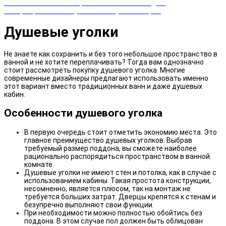
Закажи сейчас и выбирай cashback или скидка!
Возвращаем часть суммы от покупки товаров
Душевые уголки
Не знаете как сохранить и без того небольшое пространство в
ванной и не хотите переплачивать? Тогда вам однозначно
стоит рассмотреть покупку душевого уголка. Многие
современные дизайнеры предлагают использовать именно
этот вариант вместо традиционных ванн и даже душевых
кабин.
Особенности душевого уголка
В первую очередь стоит отметить экономию места. Это
главное преимущество душевых уголков. Выбрав
требуемый размер поддона, вы сможете наиболее
рационально распорядиться пространством в ванной
комнате.
Душевые уголки не имеют стен и потолка, как в случае с
использованием кабины. Такая простота конструкции,
несомненно, является плюсом, так на монтаж не
требуется больших затрат. Дверцы крепятся к стенам и
безупречно выполняют свои функции.
При необходимости можно полностью обойтись без
поддона. В этом случае пол должен быть облицован