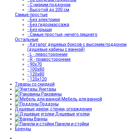
- С низким поддоном
- Высотой до 200 см
Самые простые
- Без электрики
- Без гидромассажа
- Без крыши
- Самые простые, ничего лишнего
Остальные
- Каталог душевых боксов с высоким поддоном
(душевые кабины с ванной)
- L - левосторонние
- R - правосторонние
- 90x70
- 100x80
- 120x80
- 120x120
Товары со скидкой
Унитазы
Раковины
Мебель для ванной
Поддоны
Душевые двери, стенки, ограждения
Душевые уголки
Ванны
Панели и стойки
Бренды