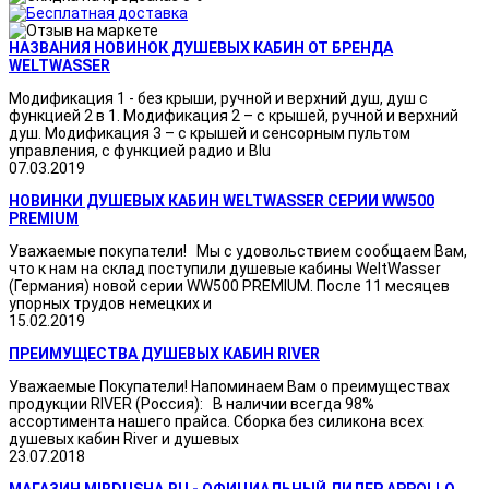
НАЗВАНИЯ НОВИНОК ДУШЕВЫХ КАБИН ОТ БРЕНДА
WELTWASSER
Модификация 1 - без крыши, ручной и верхний душ, душ с
функцией 2 в 1. Модификация 2 – с крышей, ручной и верхний
душ. Модификация 3 – с крышей и сенсорным пультом
управления, с функцией радио и Blu
07.03.2019
НОВИНКИ ДУШЕВЫХ КАБИН WELTWASSER СЕРИИ WW500
PREMIUM
Уважаемые покупатели! Мы с удовольствием сообщаем Вам,
что к нам на склад поступили душевые кабины WeltWasser
(Германия) новой серии WW500 PREMIUM. После 11 месяцев
упорных трудов немецких и
15.02.2019
ПРЕИМУЩЕСТВА ДУШЕВЫХ КАБИН RIVER
Уважаемые Покупатели! Напоминаем Вам о преимуществах
продукции RIVER (Россия): В наличии всегда 98%
ассортимента нашего прайса. Сборка без силикона всех
душевых кабин River и душевых
23.07.2018
МАГАЗИН MIRDUSHA.RU - ОФИЦИАЛЬНЫЙ ДИЛЕР APPOLLO