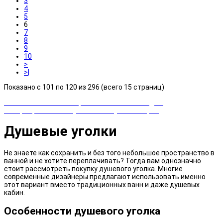
3
4
5
6
7
8
9
10
>
>|
Показано с 101 по 120 из 296 (всего 15 страниц)
Закажи сейчас и выбирай cashback или скидка!
Возвращаем часть суммы от покупки товаров
Душевые уголки
Не знаете как сохранить и без того небольшое пространство в
ванной и не хотите переплачивать? Тогда вам однозначно
стоит рассмотреть покупку душевого уголка. Многие
современные дизайнеры предлагают использовать именно
этот вариант вместо традиционных ванн и даже душевых
кабин.
Особенности душевого уголка