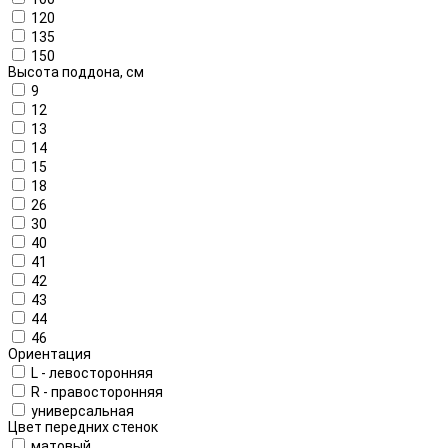
120
135
150
Высота поддона, см
9
12
13
14
15
18
26
30
40
41
42
43
44
46
Ориентация
L - левосторонняя
R - правосторонняя
универсальная
Цвет передних стенок
матовый