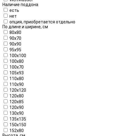
Наличие поддона
есть
нет
опция, приобретается отдельно
По длине и ширине, см
80x80
90x70
90x90
95x95
100x100
100x80
100х70
105x93
110x80
110x90
120x120
120x80
120x85
120x90
130x90
135x135
150x150
152x80
Высота, см