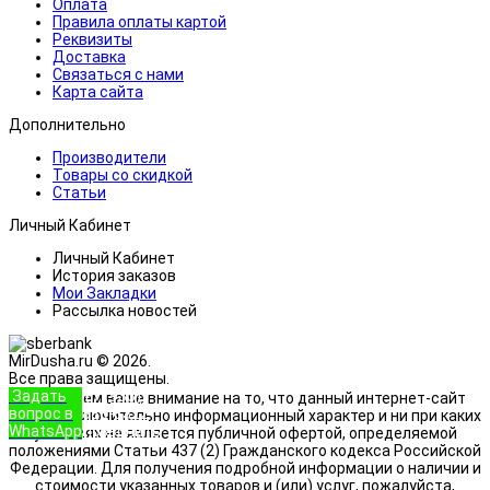
Оплата
Правила оплаты картой
Реквизиты
Доставка
Связаться с нами
Карта сайта
Дополнительно
Производители
Товары со скидкой
Статьи
Личный Кабинет
Личный Кабинет
История заказов
Мои Закладки
Рассылка новостей
MirDusha.ru © 2026.
Все права защищены.
Задать
+7 (933)
Обращаем ваше внимание на то, что данный интернет-сайт
вопрос в
888-8322
носит исключительно информационный характер и ни при каких
WhatsApp
Позвонить
условиях не является публичной офертой, определяемой
положениями Статьи 437 (2) Гражданского кодекса Российской
Федерации. Для получения подробной информации о наличии и
стоимости указанных товаров и (или) услуг, пожалуйста,