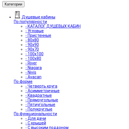
Категории
Душевые кабины
По популярности
- КАТАЛОГ ДУШЕВЫХ КАБИН
- Угловые
- Пристенные
- 80x80
- 90x90
- 90x70
- 100x100
- 100x80
- River
- Niagara
- Nivis
- Avacan
По форме
- Четверть круга
- Асимметричные
- Квадратные
- Прямоугольные
- Пятиугольные
- Полукруглые
По функциональности
- Для дачи
- С крышей
- С высоким поддоном