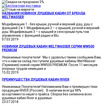
НАЗВАНИЯ НОВИНОК ДУШЕВЫХ КАБИН ОТ БРЕНДА
WELTWASSER
Модификация 1 - без крыши, ручной и верхний душ, душ с
функцией 2 в 1. Модификация 2 – с крышей, ручной и верхний
душ. Модификация 3 – с крышей и сенсорным пультом
управления, с функцией радио и Blu
07.03.2019
НОВИНКИ ДУШЕВЫХ КАБИН WELTWASSER СЕРИИ WW500
PREMIUM
Уважаемые покупатели! Мы с удовольствием сообщаем Вам,
что к нам на склад поступили душевые кабины WeltWasser
(Германия) новой серии WW500 PREMIUM. После 11 месяцев
упорных трудов немецких и
15.02.2019
ПРЕИМУЩЕСТВА ДУШЕВЫХ КАБИН RIVER
Уважаемые Покупатели! Напоминаем Вам о преимуществах
продукции RIVER (Россия): В наличии всегда 98%
ассортимента нашего прайса. Сборка без силикона всех
душевых кабин River и душевых
23.07.2018