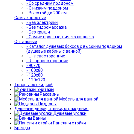
- Со средним поддоном
- С низким поддоном
- Высотой до 200 см
Самые простые
- Без электрики
- Без гидромассажа
- Без крыши
- Самые простые, ничего лишнего
Остальные
- Каталог душевых боксов с высоким поддоном
(душевые кабины с ванной)
- L - левосторонние
- R - правосторонние
- 90x70
- 100x80
- 120x80
- 120x120
Товары со скидкой
Унитазы
Раковины
Мебель для ванной
Поддоны
Душевые двери, стенки, ограждения
Душевые уголки
Ванны
Панели и стойки
Бренды