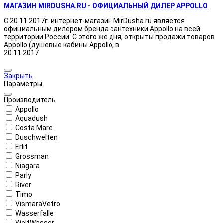
МАГАЗИН MIRDUSHA.RU - ОФИЦИАЛЬНЫЙ ДИЛЕР APPOLLO
С 20.11.2017г. интернет-магазин MirDusha.ru является
официальным дилером бренда сантехники Appollo на всей
территории России. С этого же дня, открыты продажи товаров
Appollo (душевые кабины Appollo, в
20.11.2017
Закрыть
Параметры
Производитель
Appollo
Aquadush
Costa Mare
Duschwelten
Erlit
Grossman
Niagara
Parly
River
Timo
VismaraVetro
Wasserfalle
WeltWasser