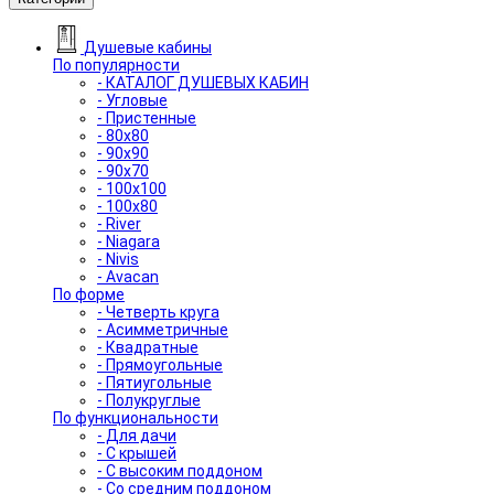
Душевые кабины
По популярности
- КАТАЛОГ ДУШЕВЫХ КАБИН
- Угловые
- Пристенные
- 80x80
- 90x90
- 90x70
- 100x100
- 100x80
- River
- Niagara
- Nivis
- Avacan
По форме
- Четверть круга
- Асимметричные
- Квадратные
- Прямоугольные
- Пятиугольные
- Полукруглые
По функциональности
- Для дачи
- С крышей
- С высоким поддоном
- Со средним поддоном