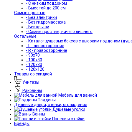
- С низким поддоном
- Высотой до 200 см
Самые простые
- Без электрики
- Без гидромассажа
- Без крыши
- Самые простые, ничего лишнего
Остальные
- Каталог душевых боксов с высоким поддоном (душ
- L - левосторонние
- R - правосторонние
- 90x70
- 100x80
- 120x80
- 120x120
Товары со скидкой
Унитазы
Раковины
Мебель для ванной
Поддоны
Душевые двери, стенки, ограждения
Душевые уголки
Ванны
Панели и стойки
Бренды