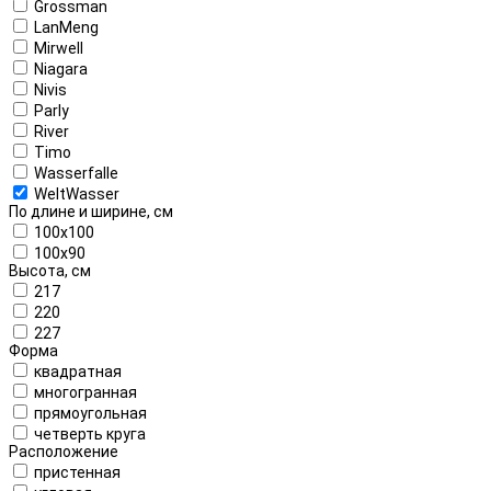
Grossman
LanMeng
Mirwell
Niagara
Nivis
Parly
River
Timo
Wasserfalle
WeltWasser
По длине и ширине, см
100x100
100x90
Высота, см
217
220
227
Форма
квадратная
многогранная
прямоугольная
четверть круга
Расположение
пристенная