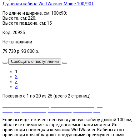
Душевая кабина WeltWasser Maine 100/90 L
По длине и ширине, см: 100x90;
Высота, см: 220;
Высота поддона, см: 15
Код: 20925
Нет в наличии
79 730
р.
93 800
р.
Сообщить о поступлении
1
2
>
>|
Показано с 1 по 20 из 25 (всего 2 страниц)
Закажи сейчас и выбирай cashback или скидка!
Возвращаем часть суммы от покупки товаров
Если вы ищете качественную душевую кабину длиной 100 см,
обратите внимание на предлагаемые нами модели. Их
производит немецкая компания WeltWasser. Кабины этого
производителя обладают следующими преимуществами: