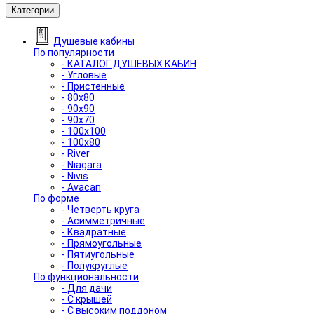
Категории
Душевые кабины
По популярности
- КАТАЛОГ ДУШЕВЫХ КАБИН
- Угловые
- Пристенные
- 80x80
- 90x90
- 90x70
- 100x100
- 100x80
- River
- Niagara
- Nivis
- Avacan
По форме
- Четверть круга
- Асимметричные
- Квадратные
- Прямоугольные
- Пятиугольные
- Полукруглые
По функциональности
- Для дачи
- С крышей
- С высоким поддоном