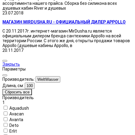
ассортимента нашего прайса. Сборка без силикона всех
душевых кабин River и душевых
23.07.2018
МАГАЗИН MIRDUSHA.RU - ОФИЦИАЛЬНЫЙ ДИЛЕР APPOLLO
С 20.11.2017г. интернет-магазин MirDusha.ru является
официальным дилером бренда сантехники Appollo на всей
территории России. С этого же дня, открыты продажи товаров
Appollo (душевые кабины Appollo, в
20.11.2017
Закрыть
Параметры
Производитель:
WeltWasser
Длина, см:
100
Сбросить все
Производитель
1
Aquadush
Avacan
Avanta
Deto
Erlit