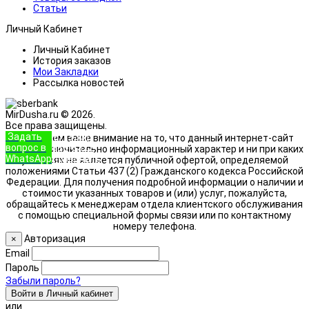
Статьи
Личный Кабинет
Личный Кабинет
История заказов
Мои Закладки
Рассылка новостей
MirDusha.ru © 2026.
Все права защищены.
Задать
+7 (933)
Обращаем ваше внимание на то, что данный интернет-сайт
вопрос в
888-8322
носит исключительно информационный характер и ни при каких
WhatsApp
Позвонить
условиях не является публичной офертой, определяемой
положениями Статьи 437 (2) Гражданского кодекса Российской
Федерации. Для получения подробной информации о наличии и
стоимости указанных товаров и (или) услуг, пожалуйста,
обращайтесь к менеджерам отдела клиентского обслуживания
с помощью специальной формы связи или по контактному
номеру телефона.
Авторизация
×
Email
Пароль
Забыли пароль?
Войти в Личный кабинет
или