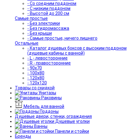
- Со средним поддоном
- С низким поддоном
- Высотой до 200 см
Самые простые
- Без электрики
- Без гидромассажа
- Без крыши
- Самые простые, ничего лишнего
Остальные
- Каталог душевых боксов с высоким поддоном
(душевые кабины с ванной)
- L - левосторонние
- R - правосторонние
- 90x70
- 100x80
- 120x80
- 120x120
Товары со скидкой
Унитазы
Раковины
Мебель для ванной
Поддоны
Душевые двери, стенки, ограждения
Душевые уголки
Ванны
Панели и стойки
Бренды