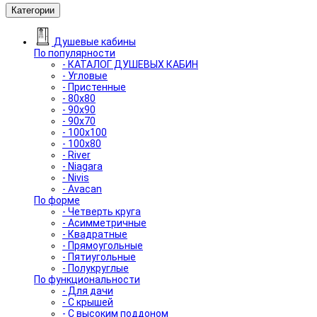
Категории
Душевые кабины
По популярности
- КАТАЛОГ ДУШЕВЫХ КАБИН
- Угловые
- Пристенные
- 80x80
- 90x90
- 90x70
- 100x100
- 100x80
- River
- Niagara
- Nivis
- Avacan
По форме
- Четверть круга
- Асимметричные
- Квадратные
- Прямоугольные
- Пятиугольные
- Полукруглые
По функциональности
- Для дачи
- С крышей
- С высоким поддоном