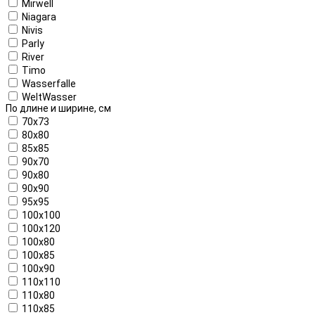
Mirwell
Niagara
Nivis
Parly
River
Timo
Wasserfalle
WeltWasser
По длине и ширине, см
70x73
80x80
85x85
90x70
90x80
90x90
95x95
100x100
100x120
100x80
100x85
100x90
110x110
110x80
110x85