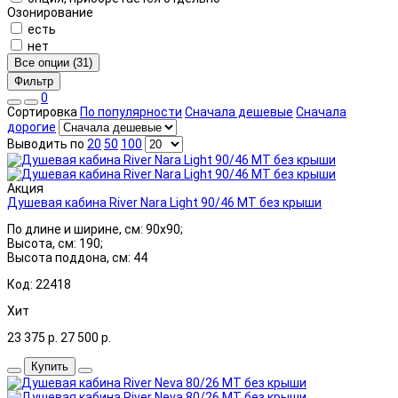
Озонирование
есть
нет
Все опции (31)
Фильтр
0
Сортировка
По популярности
Сначала дешевые
Сначала
дорогие
Выводить по
20
50
100
Акция
Душевая кабина River Nara Light 90/46 МТ без крыши
По длине и ширине, см: 90x90;
Высота, см: 190;
Высота поддона, см: 44
Код: 22418
Хит
23 375
р.
27 500
р.
Купить