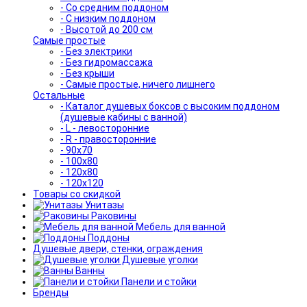
- Со средним поддоном
- С низким поддоном
- Высотой до 200 см
Самые простые
- Без электрики
- Без гидромассажа
- Без крыши
- Самые простые, ничего лишнего
Остальные
- Каталог душевых боксов с высоким поддоном
(душевые кабины с ванной)
- L - левосторонние
- R - правосторонние
- 90x70
- 100x80
- 120x80
- 120x120
Товары со скидкой
Унитазы
Раковины
Мебель для ванной
Поддоны
Душевые двери, стенки, ограждения
Душевые уголки
Ванны
Панели и стойки
Бренды