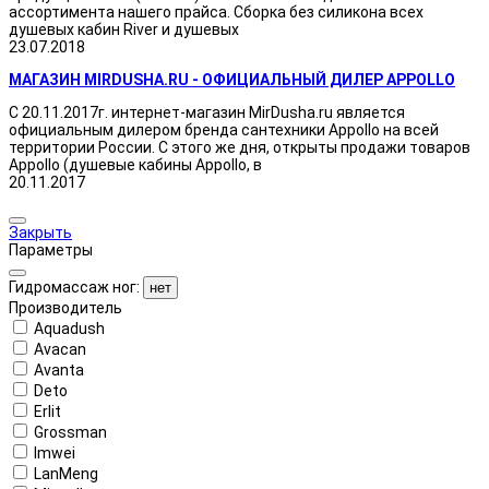
ассортимента нашего прайса. Сборка без силикона всех
душевых кабин River и душевых
23.07.2018
МАГАЗИН MIRDUSHA.RU - ОФИЦИАЛЬНЫЙ ДИЛЕР APPOLLO
С 20.11.2017г. интернет-магазин MirDusha.ru является
официальным дилером бренда сантехники Appollo на всей
территории России. С этого же дня, открыты продажи товаров
Appollo (душевые кабины Appollo, в
20.11.2017
Закрыть
Параметры
Гидромассаж ног:
нет
Производитель
Aquadush
Avacan
Avanta
Deto
Erlit
Grossman
Imwei
LanMeng