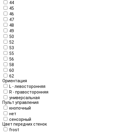
44
45
46
47
48
49
50
52
53
55
56
58
60
62
Ориентация
L - левосторонняя
R - правосторонняя
универсальная
Пульт управления
кнопочный
нет
сенсорный
Цвет передних стенок
frost