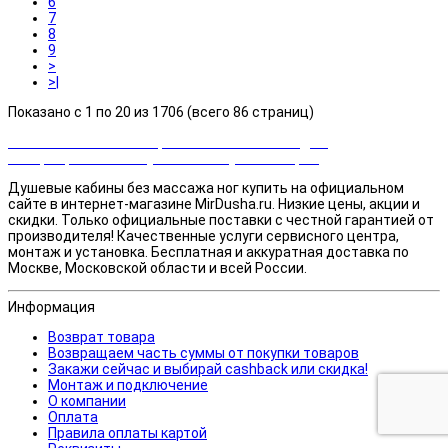
6
7
8
9
>
>|
Показано с 1 по 20 из 1706 (всего 86 страниц)
Закажи сейчас и выбирай cashback или скидка!
Возвращаем часть суммы от покупки товаров
Душевые кабины без массажа ног купить на официальном
сайте в интернет-магазине MirDusha.ru. Низкие цены, акции и
скидки. Только официальные поставки c честной гарантией от
производителя! Качественные услуги сервисного центра,
монтаж и установка. Бесплатная и аккуратная доставка по
Москве, Московской области и всей России.
Информация
Возврат товара
Возвращаем часть суммы от покупки товаров
Закажи сейчас и выбирай cashback или скидка!
Монтаж и подключение
О компании
Оплата
Правила оплаты картой