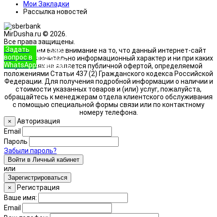
Мои Закладки
Рассылка новостей
MirDusha.ru © 2026.
Все права защищены.
Задать
+7 (933)
Обращаем ваше внимание на то, что данный интернет-сайт
вопрос в
888-8322
носит исключительно информационный характер и ни при каких
WhatsApp
Позвонить
условиях не является публичной офертой, определяемой
положениями Статьи 437 (2) Гражданского кодекса Российской
Федерации. Для получения подробной информации о наличии и
стоимости указанных товаров и (или) услуг, пожалуйста,
обращайтесь к менеджерам отдела клиентского обслуживания
с помощью специальной формы связи или по контактному
номеру телефона.
Авторизация
×
Email
Пароль
Забыли пароль?
Войти в Личный кабинет
или
Зарегистрироваться
Регистрация
×
Ваше имя:
Email