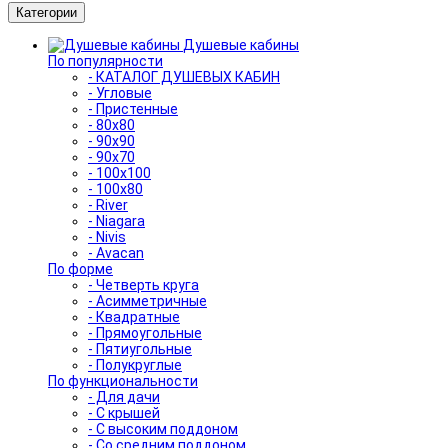
Категории
Душевые кабины
По популярности
- КАТАЛОГ ДУШЕВЫХ КАБИН
- Угловые
- Пристенные
- 80x80
- 90x90
- 90x70
- 100x100
- 100x80
- River
- Niagara
- Nivis
- Avacan
По форме
- Четверть круга
- Асимметричные
- Квадратные
- Прямоугольные
- Пятиугольные
- Полукруглые
По функциональности
- Для дачи
- С крышей
- С высоким поддоном
- Со средним поддоном