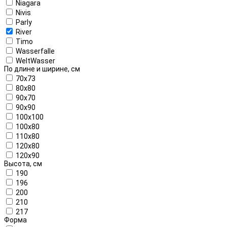
Niagara
Nivis
Parly
River
Timo
Wasserfalle
WeltWasser
По длине и ширине, см
70x73
80x80
90x70
90x90
100x100
100x80
110x80
120x80
120x90
Высота, см
190
196
200
210
217
Форма