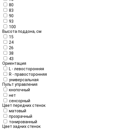
80
83
90
93
100
Высота поддона, см
15
24
26
38
43
Ориентация
L - левосторонняя
R - правосторонняя
универсальная
Пульт управления
кнопочный
нет
сенсорный
Цвет передних стенок
матовый
прозрачный
тонированный
Цвет задних стенок