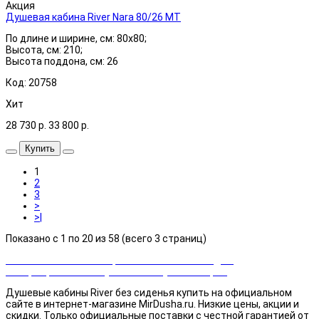
Акция
Душевая кабина River Nara 80/26 МТ
По длине и ширине, см: 80x80;
Высота, см: 210;
Высота поддона, см: 26
Код: 20758
Хит
28 730
р.
33 800
р.
Купить
1
2
3
>
>|
Показано с 1 по 20 из 58 (всего 3 страниц)
Закажи сейчас и выбирай cashback или скидка!
Возвращаем часть суммы от покупки товаров
Душевые кабины River без сиденья купить на официальном
сайте в интернет-магазине MirDusha.ru. Низкие цены, акции и
скидки. Только официальные поставки c честной гарантией от