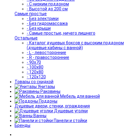
- С низким поддоном
- Высотой до 200 см
Самые простые
- Без электрики
- Без гидромассажа
- Без крыши
- Самые простые, ничего лишнего
Остальные
- Каталог душевых боксов с высоким поддоном
(душевые кабины с ванной)
- L - левосторонние
- R - правосторонние
- 90x70
- 100x80
- 120x80
- 120x120
Товары со скидкой
Унитазы
Раковины
Мебель для ванной
Поддоны
Душевые двери, стенки, ограждения
Душевые уголки
Ванны
Панели и стойки
Бренды